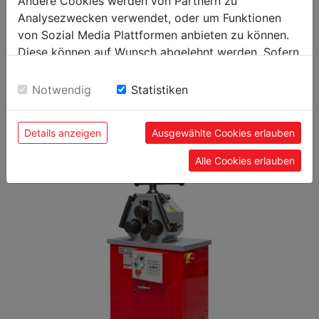
Andere Cookies werden von Partnern zu
Analysezwecken verwendet, oder um Funktionen
von Sozial Media Plattformen anbieten zu können.
Allgemeine Daten
Diese können auf Wunsch abgelehnt werden. Sofern
9120058373305
EAN Code
sie unsere Webseite weiter nutzen, geben Sie
Einwilligung zu unseren Cookies.
Notwendig
Statistiken
Details anzeigen
Ausgewählte Cookies erlauben
BELIEBTE PRODUKTE
Alle Cookies erlauben