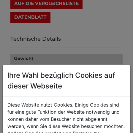
AUF DIE VERGLEICHSLISTE
DATENBLATT
Technische Details
Gewicht
150
Nettogewicht in kg
Ihre Wahl bezüglich Cookies auf
165
Bruttogewicht in kg
dieser Webseite
Versandmaße
Diese Website nutzt Cookies. Einige Cookies sind
680
Verpackungshöhe in mm
für eine gute Funktion der Website notwendig und
können daher vom Besucher nicht abgelehnt
480
Verpackungsbreite in mm
werden, wenn Sie diese Website besuchen möchten.
500
Verpackungslänge in mm