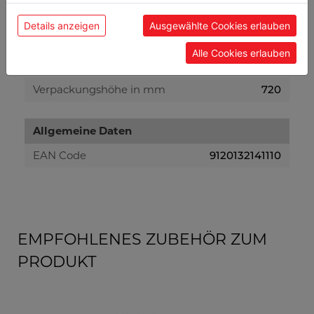
Versandmaße
Details anzeigen
Ausgewählte Cookies erlauben
Verpackungsbreite in mm
1.135
Alle Cookies erlauben
Verpackungslänge in mm
1.170
Verpackungshöhe in mm
720
Allgemeine Daten
EAN Code
9120132141110
EMPFOHLENES ZUBEHÖR ZUM
PRODUKT