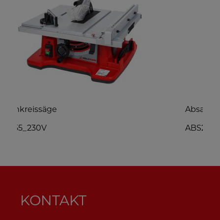
Absauganlage inkl. Anschlussverteiler
ABS2480_230V
KONTAKT