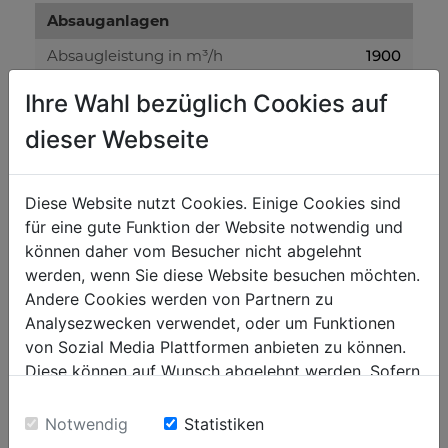
Absauganlagen
Absaugleistung in m³/h
1900
Spänesackvolumen in L
110 | 80
Ihre Wahl bezüglich Cookies auf
Lüfterraddurchmesser in mm
365
dieser Webseite
Unterdruck in Pa
2040
Diese Website nutzt Cookies. Einige Cookies sind
Lautstärke und Vibrationen:
für eine gute Funktion der Website notwendig und
können daher vom Besucher nicht abgelehnt
Schall-Leistungspegel in dB(A)
84
werden, wenn Sie diese Website besuchen möchten.
Schall-Druckpegel in dB(A)
71
Andere Cookies werden von Partnern zu
Analysezwecken verwendet, oder um Funktionen
Gewicht
von Sozial Media Plattformen anbieten zu können.
Diese können auf Wunsch abgelehnt werden. Sofern
Bruttogewicht in kg
135
sie unsere Webseite weiter nutzen, geben Sie
Nettogewicht in kg
97
Einwilligung zu unseren Cookies.
Notwendig
Statistiken