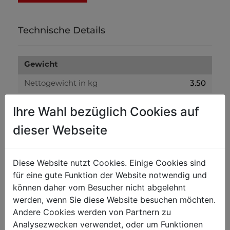
Technische Details
Gewicht
3.50
Nettogewicht in kg
3.80
Bruttogewicht in kg
Ihre Wahl bezüglich Cookies auf
dieser Webseite
Versandmaße
100
Verpackungshöhe in mm
Diese Website nutzt Cookies. Einige Cookies sind
300
Verpackungsbreite in mm
für eine gute Funktion der Website notwendig und
können daher vom Besucher nicht abgelehnt
300
Verpackungslänge in mm
werden, wenn Sie diese Website besuchen möchten.
Andere Cookies werden von Partnern zu
Allgemeine Daten
Analysezwecken verwendet, oder um Funktionen