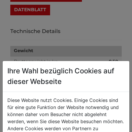
DATENBLATT
Technische Details
Gewicht
0.50
Bruttogewicht in kg
Ihre Wahl bezüglich Cookies auf
0.40
Nettogewicht in kg
dieser Webseite
Versandmaße
Diese Website nutzt Cookies. Einige Cookies sind
300
Verpackungsbreite in mm
für eine gute Funktion der Website notwendig und
300
Verpackungslänge in mm
können daher vom Besucher nicht abgelehnt
werden, wenn Sie diese Website besuchen möchten.
100
Verpackungshöhe in mm
Andere Cookies werden von Partnern zu