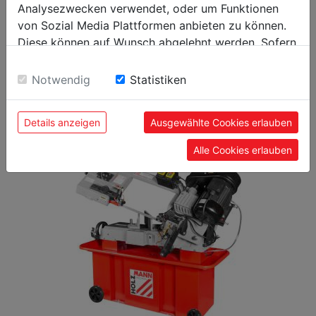
Analysezwecken verwendet, oder um Funktionen
Allgemeine Daten
von Sozial Media Plattformen anbieten zu können.
Diese können auf Wunsch abgelehnt werden. Sofern
9120058377501
EAN Code
sie unsere Webseite weiter nutzen, geben Sie
Einwilligung zu unseren Cookies.
Notwendig
Statistiken
Details anzeigen
Ausgewählte Cookies erlauben
BELIEBTE PRODUKTE
Alle Cookies erlauben