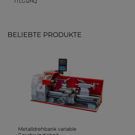
9TLG12
BELIEBTE PRODUKTE
e
Tischdrehmaschine