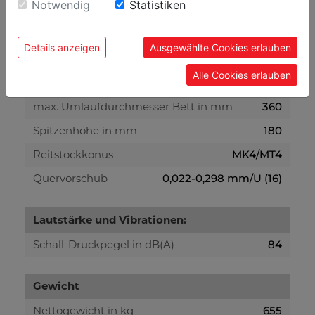
Einwilligung zu unseren Cookies.
Notwendig
Statistiken
Pinolenweg in mm
100
Verfahrweg Querschlitten in mm
180
Details anzeigen
Ausgewählte Cookies erlauben
Verfahrweg Oberschlitten in mm
90
Alle Cookies erlauben
Spitzenweite in mm
1000
max. Umlaufdurchmesser Bett in mm
360
Spitzenhöhe in mm
180
Reitstockkonus
MK4/MT4
Quervorschub
0,022-0,298 mm/U (16)
Lautstärke und Vibrationen:
Schall-Druckpegel in dB(A)
84
Gewicht
Nettogewicht in kg
655