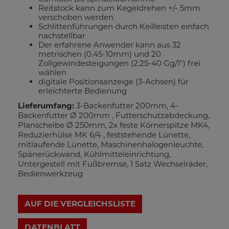
Reitstock kann zum Kegeldrehen +/- 5mm
verschoben werden
Schlittenführungen durch Keilleisten einfach
nachstellbar
Der erfahrene Anwender kann aus 32
metrischen (0.45-10mm) und 20
Zollgewindesteigungen (2.25-40 Gg/1") frei
wählen
digitale Positionsanzeige (3-Achsen) für
erleichterte Bedienung
Lieferumfang:
3-Backenfutter 200mm, 4-
Backenfutter Ø 200mm , Futterschutzabdeckung,
Planscheibe Ø 250mm, 2x feste Körnerspitze MK4,
Reduzierhülse MK 6/4 , feststehende Lünette,
mitlaufende Lünette, Maschinenhalogenleuchte,
Spänerückwand, Kühlmitteleinrichtung,
Untergestell mit Fußbremse, 1 Satz Wechselräder,
Bedienwerkzeug
AUF DIE VERGLEICHSLISTE
DATENBLATT