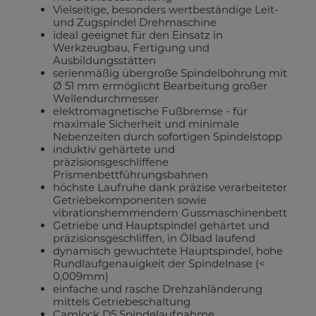
Vielseitige, besonders wertbeständige Leit-
und Zugspindel Drehmaschine
ideal geeignet für den Einsatz in
Werkzeugbau, Fertigung und
Ausbildungsstätten
serienmäßig übergroße Spindelbohrung mit
Ø 51 mm ermöglicht Bearbeitung großer
Wellendurchmesser
elektromagnetische Fußbremse - für
maximale Sicherheit und minimale
Nebenzeiten durch sofortigen Spindelstopp
induktiv gehärtete und
präzisionsgeschliffene
Prismenbettführungsbahnen
höchste Laufruhe dank präzise verarbeiteter
Getriebekomponenten sowie
vibrationshemmendem Gussmaschinenbett
Getriebe und Hauptspindel gehärtet und
präzisionsgeschliffen, in Ölbad laufend
dynamisch gewuchtete Hauptspindel, hohe
Rundlaufgenauigkeit der Spindelnase (<
0,009mm)
einfache und rasche Drehzahländerung
mittels Getriebeschaltung
Camlock D5 Spindelaufnahme