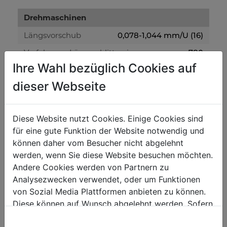
Drehmaschinen
Längsvorschub
0,078-1,044 mm/U (16)
Verfahrweg Längsschlitten in mm
780
Ihre Wahl bezüglich Cookies auf
Spindelbohrung in mm
52
dieser Webseite
Spindel Konus
MK6/MT6
max. Umlaufdurchmesser Querschlitten in
220
mm
Diese Website nutzt Cookies. Einige Cookies sind
für eine gute Funktion der Website notwendig und
max. Umlaufdurchmesser ohne Brücke in
520
mm
können daher vom Besucher nicht abgelehnt
werden, wenn Sie diese Website besuchen möchten.
Drehspindeldrehzahl in
(I): 70-420; (II):330-1900
min-1
Andere Cookies werden von Partnern zu
Analysezwecken verwendet, oder um Funktionen
max. Werkzeugaufnahme
20 x 18mm
von Sozial Media Plattformen anbieten zu können.
Gewinde Metrisch in mm/r
0,45-10 (32)
Diese können auf Wunsch abgelehnt werden. Sofern
sie unsere Webseite weiter nutzen, geben Sie
Gewinde Zoll
2,25-40 (20)