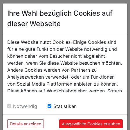
Ihre Wahl bezüglich Cookies auf
Bandsägen
dieser Webseite
Sägeband in mm
2360
Sägebandbreite in mm
20
Diese Website nutzt Cookies. Einige Cookies sind
Sägebandgeschwindigkeit in
22/33/45/65
für eine gute Funktion der Website notwendig und
m/min
können daher vom Besucher nicht abgelehnt
werden, wenn Sie diese Website besuchen möchten.
Gewicht
Andere Cookies werden von Partnern zu
Bruttogewicht in kg
190
Analysezwecken verwendet, oder um Funktionen
von Sozial Media Plattformen anbieten zu können.
Nettogewicht in kg
170
Diese können auf Wunsch abgelehnt werden. Sofern
sie unsere Webseite weiter nutzen, geben Sie
Versandmaße
Einwilligung zu unseren Cookies.
Notwendig
Statistiken
Verpackungsbreite in mm
460
Verpackungslänge in mm
1.280
Details anzeigen
Ausgewählte Cookies erlauben