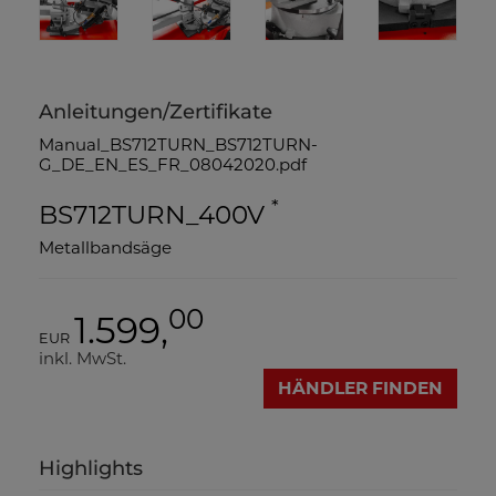
Anleitungen/Zertifikate
Manual_BS712TURN_BS712TURN-
G_DE_EN_ES_FR_08042020.pdf
*
BS712TURN_400V
Metallbandsäge
00
1.599,
EUR
inkl. MwSt.
HÄNDLER FINDEN
Highlights