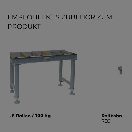
EMPFOHLENES ZUBEHÖR ZUM
PRODUKT
Rollbahn 9 Rollen / 700 Kg
Ro
RB9
SS