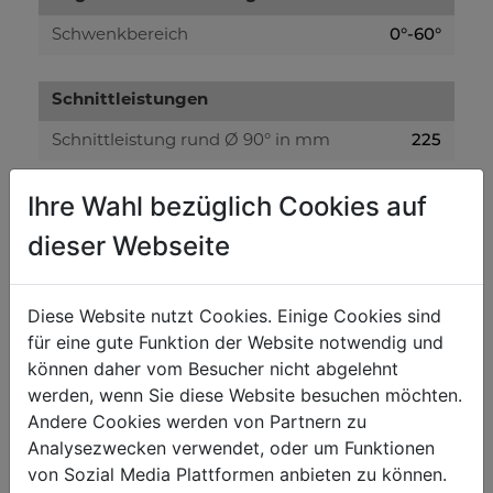
0°-60°
Schwenkbereich
Schnittleistungen
225
Schnittleistung rund Ø 90° in mm
160
Schnittleistung rund Ø 45° in mm
Ihre Wahl bezüglich Cookies auf
100
Schnittleistung rund Ø 60° in mm
dieser Webseite
200x200
Schnittleistung LxH 90° in mm
160x160
Schnittleistung LxH 45° in mm
Diese Website nutzt Cookies. Einige Cookies sind
100x100
für eine gute Funktion der Website notwendig und
Schnittleistung LxH 60° in mm
können daher vom Besucher nicht abgelehnt
werden, wenn Sie diese Website besuchen möchten.
Bandsägen
Andere Cookies werden von Partnern zu
2450 x 27 x 0,9
Analysezwecken verwendet, oder um Funktionen
Sägeband in mm
von Sozial Media Plattformen anbieten zu können.
37,5 / 75
Sägebandgeschwindigkeit in m/min