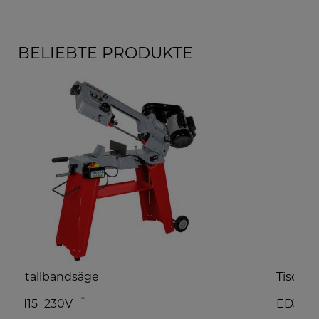
BELIEBTE PRODUKTE
Tischdrehmaschine
S
*
ED300FD_230V