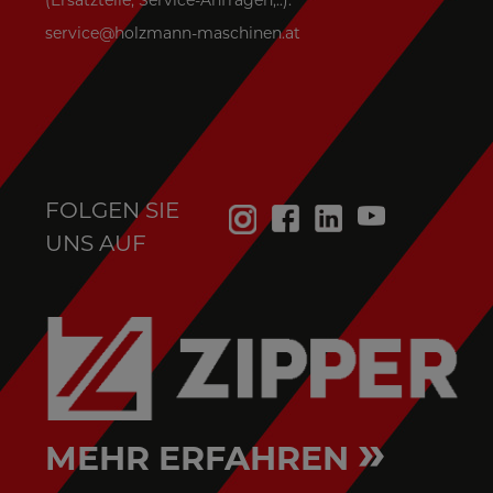
(Ersatzteile, Service-Anfragen,..):
service@holzmann-maschinen.at
FOLGEN SIE
UNS AUF
»
MEHR ERFAHREN