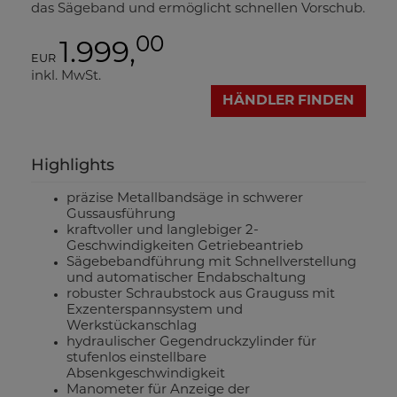
das Sägeband und ermöglicht schnellen Vorschub.
00
1.999,
EUR
inkl. MwSt.
HÄNDLER FINDEN
Highlights
präzise Metallbandsäge in schwerer
Gussausführung
kraftvoller und langlebiger 2-
Geschwindigkeiten Getriebeantrieb
Sägebebandführung mit Schnellverstellung
und automatischer Endabschaltung
robuster Schraubstock aus Grauguss mit
Exzenterspannsystem und
Werkstückanschlag
hydraulischer Gegendruckzylinder für
stufenlos einstellbare
Absenkgeschwindigkeit
Manometer für Anzeige der