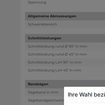
Spannung
Allgemeine Abmessungen
Schwenkbereich
Schnittleistungen
Schnittleistung rund Ø 90° in mm
Schnittleistung rund Ø 45° in mm
Schnittleistung LxH 90° in mm
Schnittleistung LxH 45° in mm
Bandsägen
Sägeband in mm
Ihre Wahl bez
Sägebandgeschwindigkeit in m/min