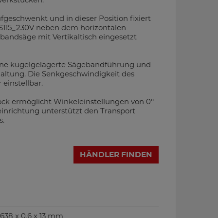
geschwenkt und in dieser Position fixiert
S115_230V neben dem horizontalen
lbandsäge mit Vertikaltisch eingesetzt
eine kugelgelagerte Sägebandführung und
altung. Die Senkgeschwindigkeit des
einstellbar.
ck ermöglicht Winkeleinstellungen von 0°
reinrichtung unterstützt den Transport
s.
HÄNDLER FINDEN
38 x 0,6 x 13 mm