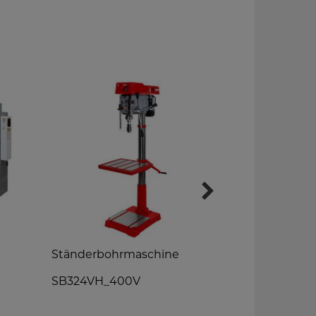
Ständerbohrmaschine
Getriebebo
SB324VH_400V
ZS50APS_4