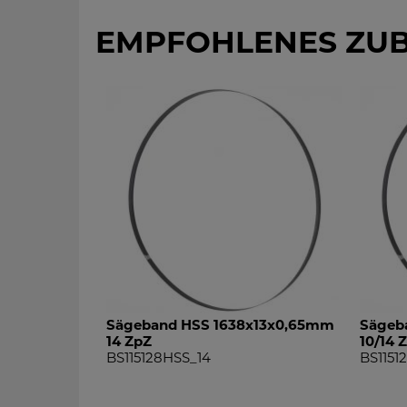
EMPFOHLENES ZU
Sägeband HSS 1638x13x0,65mm
Sägeb
14 ZpZ
10/14 
BS115128HSS_14
BS1151