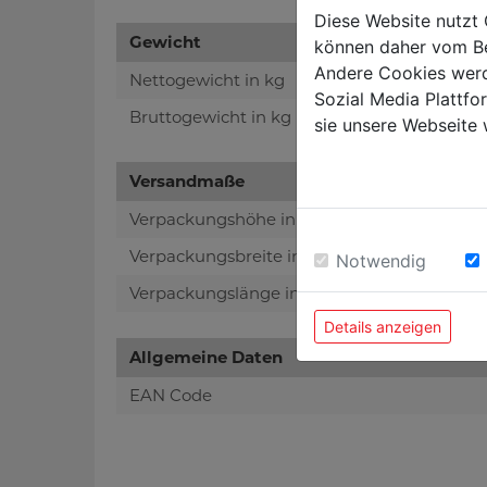
Diese Website nutzt 
Gewicht
können daher vom Be
Andere Cookies werd
Nettogewicht in kg
Sozial Media Plattf
Bruttogewicht in kg
sie unsere Webseite 
Versandmaße
Verpackungshöhe in mm
Verpackungsbreite in mm
Notwendig
Verpackungslänge in mm
Details anzeigen
Allgemeine Daten
EAN Code