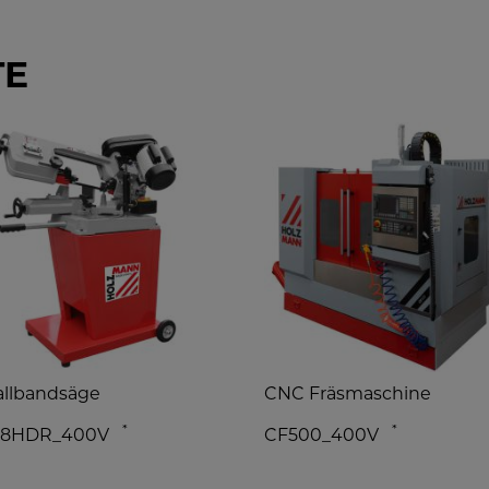
TE
llbandsäge
CNC Fräsmaschine
*
*
28HDR_400V
CF500_400V