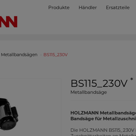
Produkte
Händler
Ersatzteile
Metallbandsägen
BS115_230V
*
BS115_230V
Metallbandsäge
HOLZMANN Metallbandsäge B
Bandsäge für Metallzuschni
Die HOLZMANN BS115_230V is
Zuschnittarbeiten an Metall