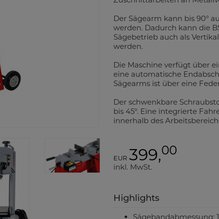
Der Sägearm kann bis 90° auf
werden. Dadurch kann die B
Sägebetrieb auch als Vertika
werden.
Die Maschine verfügt über 
eine automatische Endabsch
Sägearms ist über eine Feder 
Der schwenkbare Schraubsto
bis 45°. Eine integrierte Fah
innerhalb des Arbeitsbereich
00
399,
EUR
inkl. MwSt.
Highlights
Sägebandabmessung: 16