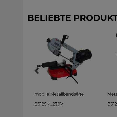
BELIEBTE PRODUK
chine
mobile Metallbandsäge
Meta
*
00V
BS125M_230V
BS1