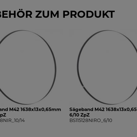
BEHÖR ZUM PRODUKT
and M42 1638x13x0,65mm
Sägeband M42 1638x13x0,
ZpZ
6/10 ZpZ
28NIR_10/14
BS115128NIRO_6/10