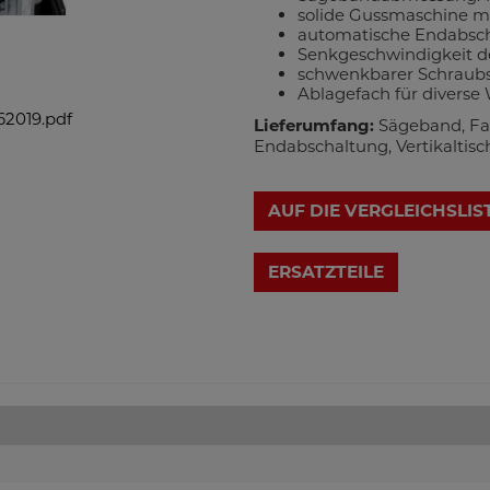
solide Gussmaschine m
automatische Endabsc
Senkgeschwindigkeit de
schwenkbarer Schraubst
Ablagefach für divers
2019.pdf
Lieferumfang:
Sägeband, Fah
Endabschaltung, Vertikaltisc
AUF DIE VERGLEICHSLIS