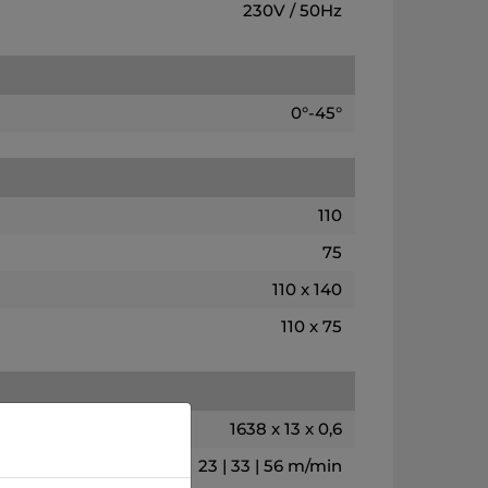
230V / 50Hz
0°-45°
110
75
110 x 140
110 x 75
1638 x 13 x 0,6
23 | 33 | 56 m/min