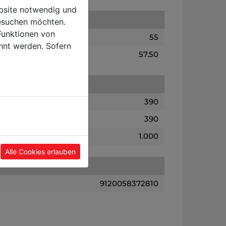
ebsite notwendig und
esuchen möchten.
Funktionen von
55
hnt werden. Sofern
57.50
390
390
1.000
Alle Cookies erlauben
9120058372810