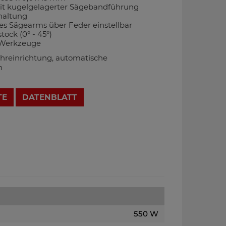
it kugelgelagerter Sägebandführung
haltung
s Sägearms über Feder einstellbar
ock (0° - 45°)
e Werkzeuge
reinrichtung, automatische
h
TE
DATENBLATT
550 W