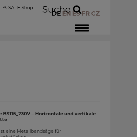
Suche
%-SALE Shop
DE
EN
ES
FR
CZ
Toggle
navigation
S115_230V – Horizontale und vertikale
tte
t eine Metallbandsäge für
werkstücken.