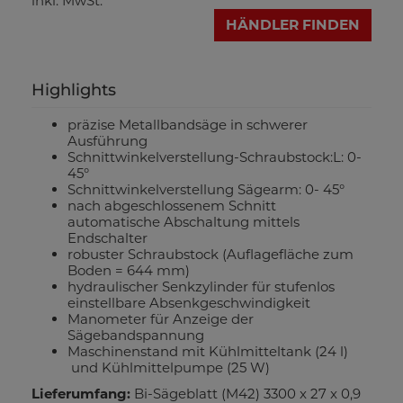
inkl. MwSt.
HÄNDLER FINDEN
Highlights
präzise Metallbandsäge in schwerer
Ausführung
Schnittwinkelverstellung-Schraubstock:L: 0-
45°
Schnittwinkelverstellung Sägearm: 0- 45°
nach abgeschlossenem Schnitt
automatische Abschaltung mittels
Endschalter
robuster Schraubstock (Auflagefläche zum
Boden = 644 mm)
hydraulischer Senkzylinder für stufenlos
einstellbare Absenkgeschwindigkeit
Manometer für Anzeige der
Sägebandspannung
Maschinenstand mit Kühlmitteltank (24 l)
und Kühlmittelpumpe (25 W)
Lieferumfang:
Bi-Sägeblatt (M42) 3300 x 27 x 0,9