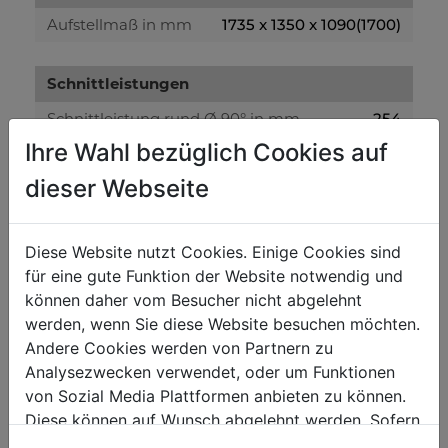
Aufstellmaß in mm
1735 x 1350 x 1090(1700)
Schnittleistungen
Schnittleistung rund Ø 90° in mm
254
Ihre Wahl bezüglich Cookies auf
Schnittleistung rund Ø 45° in mm
254
dieser Webseite
Schnittleistung LxH 90° in mm
380 x 254
Schnittleistung LxH 45° in mm
205 x 254
Diese Website nutzt Cookies. Einige Cookies sind
Schnittleistung quadratisch 90° in mm
254
für eine gute Funktion der Website notwendig und
können daher vom Besucher nicht abgelehnt
Lautstärke und Vibrationen:
werden, wenn Sie diese Website besuchen möchten.
Andere Cookies werden von Partnern zu
Schall-Leistungspegel in dB(A)
89
Analysezwecken verwendet, oder um Funktionen
Schall-Druckpegel in dB(A)
74,3
von Sozial Media Plattformen anbieten zu können.
Diese können auf Wunsch abgelehnt werden. Sofern
Gewicht
sie unsere Webseite weiter nutzen, geben Sie