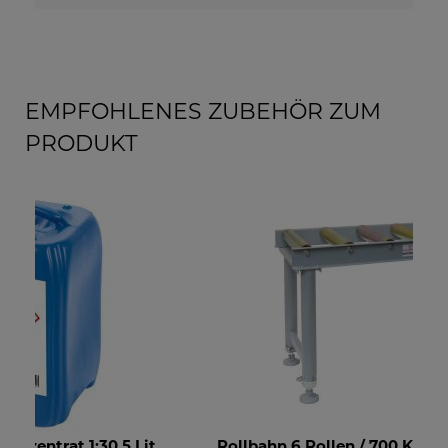
EMPFOHLENES ZUBEHÖR ZUM
PRODUKT
Rollbahn 6 Rollen / 700 Kg
Rol