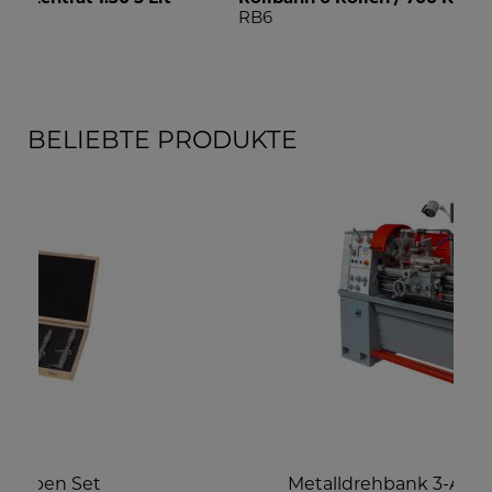
RB6
RB
BELIEBTE PRODUKTE
Metalldrehbank 3-Achs-Digitalanzeige
f