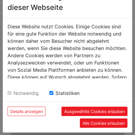
Schnittleistung rund Ø 60° in mm
160
dieser Webseite
Schnittleistung rund Ø -45° in mm
210
Schnittleistung LxH 90° in
370 x 220 (260 x 260)
Diese Website nutzt Cookies. Einige Cookies sind
mm
für eine gute Funktion der Website notwendig und
Schnittleistung LxH 45° in
240 x 160 (220 x 220)
können daher vom Besucher nicht abgelehnt
mm
werden, wenn Sie diese Website besuchen möchten.
Schnittleistung LxH 60° in mm
150 x 150
Andere Cookies werden von Partnern zu
Analysezwecken verwendet, oder um Funktionen
Schnittleistung LxH -45° in mm
180 x 180
von Sozial Media Plattformen anbieten zu können.
Diese können auf Wunsch abgelehnt werden. Sofern
Bandsägen
sie unsere Webseite weiter nutzen, geben Sie
Einwilligung zu unseren Cookies.
Sägeband in mm
3160 x 27 x 0,9
Notwendig
Statistiken
Sägebandgeschwindigkeit in m/min
34 / 68
Details anzeigen
Ausgewählte Cookies erlauben
Laufraddurchmesser in mm
380
Alle Cookies erlauben
Lautstärke und Vibrationen: