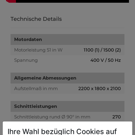
Technische Details
Motordaten
Motorleistung S1 in W
1100 (1) / 1500 (2)
Spannung
400 V / 50 Hz
Allgemeine Abmessungen
Aufstellmaß in mm
2200 x 1800 x 2100
Schnittleistungen
Schnittleistung rund Ø 90° in mm
270
Schnittleistung rund Ø 45° in mm
240
Ihre Wahl bezüglich Cookies auf