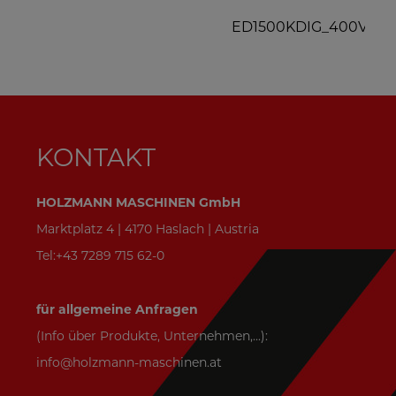
*
ED1500KDIG_400V
KONTAKT
HOLZMANN MASCHINEN GmbH
Marktplatz 4 | 4170 Haslach | Austria
Tel:+43 7289 715 62-0
für allgemeine Anfragen
(Info über Produkte, Unternehmen,...):
info@holzmann-maschinen.at