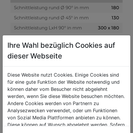
Schnittleistung rund Ø 90° in mm
180
Schnittleistung rund Ø 45° in mm
130
Schnittleistung LxH 90° in mm
300 x 180
Schnittleistung LxH 45° in mm
110 x 180
Ihre Wahl bezüglich Cookies auf
dieser Webseite
Bandsägen
Sägeband in mm
2360 x 20 x 0,9
Diese Website nutzt Cookies. Einige Cookies sind
Sägebandgeschwindigkeit in m/min
39 / 55 / 67
für eine gute Funktion der Website notwendig und
können daher vom Besucher nicht abgelehnt
Lautstärke und Vibrationen:
werden, wenn Sie diese Website besuchen möchten.
Andere Cookies werden von Partnern zu
Schall-Leistungspegel in dB(A)
72,8
Analysezwecken verwendet, oder um Funktionen
Schall-Druckpegel in dB(A)
85,8
von Sozial Media Plattformen anbieten zu können.
Diese können auf Wunsch abgelehnt werden. Sofern
Gewicht
sie unsere Webseite weiter nutzen, geben Sie