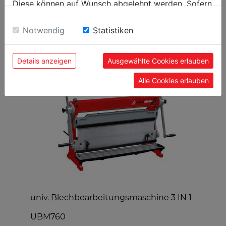
Diese können auf Wunsch abgelehnt werden. Sofern
sie unsere Webseite weiter nutzen, geben Sie
Einwilligung zu unseren Cookies.
Notwendig
Statistiken
BELIEBTE PRODUKTE
Details anzeigen
Ausgewählte Cookies erlauben
Alle Cookies erlauben
univ. Blechbearbeitungsmaschine 3 IN 1
S
UBM760