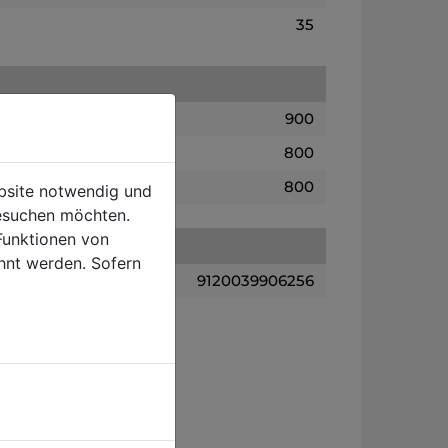
35
900
800
800
ebsite notwendig und
esuchen möchten.
Funktionen von
hnt werden. Sofern
9120039906256