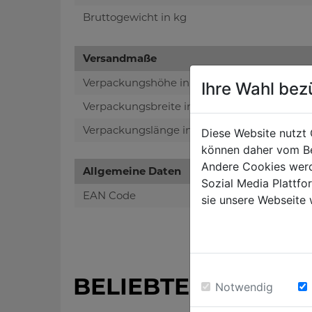
Bruttogewicht in kg
Versandmaße
Verpackungshöhe in mm
Ihre Wahl bez
Verpackungsbreite in mm
Verpackungslänge in mm
Diese Website nutzt 
können daher vom Be
Andere Cookies werd
Allgemeine Daten
Sozial Media Plattf
EAN Code
sie unsere Webseite 
BELIEBTE PRODUK
Notwendig