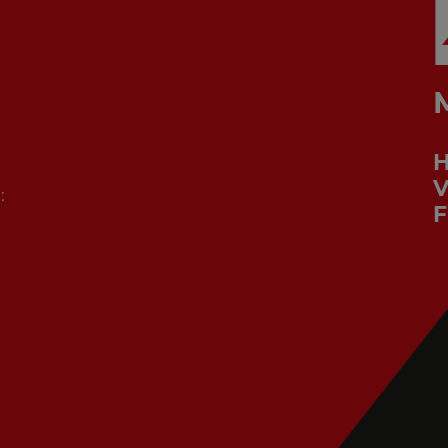
V
:
F