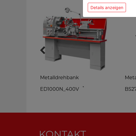
Details anzeigen
Metalldrehbank
Meta
*
ED1000N_400V
BS2
KONTAKT