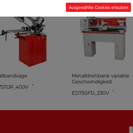
Ausgewählte Cookies erlauben
llbandsäge
Metalldrehbank variable
Geschwindigkeit
*
75TOP_400V
*
ED750FD_230V