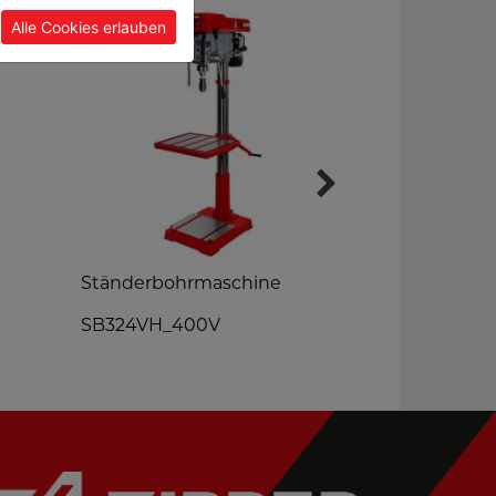
Alle Cookies erlauben
Metallband
Ständerbohrmaschine
BS712TOP
SB324VH_400V