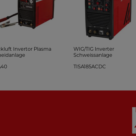
kluft Invertor Plasma
WIG/TIG Inverter
eidanlage
Schweissanlage
A40
TISA185ACDC