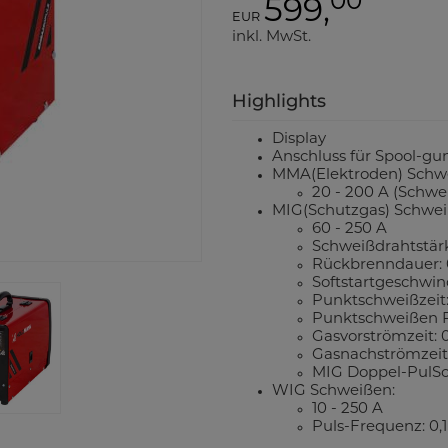
00
599,
EUR
inkl. MwSt.
Highlights
Display
Anschluss für Spool-gu
MMA(Elektroden) Schw
20 - 200 A (Schw
MIG(Schutzgas) Schwei
60 - 250 A
Schweißdrahtstär
Rückbrenndauer: 0
Softstartgeschwind
Punktschweißzeit: 
Punktschweißen Pa
Gasvorströmzeit: 0
Gasnachströmzeit:
MIG Doppel-PulSch
WIG Schweißen:
10 - 250 A
Puls-Frequenz: 0,1