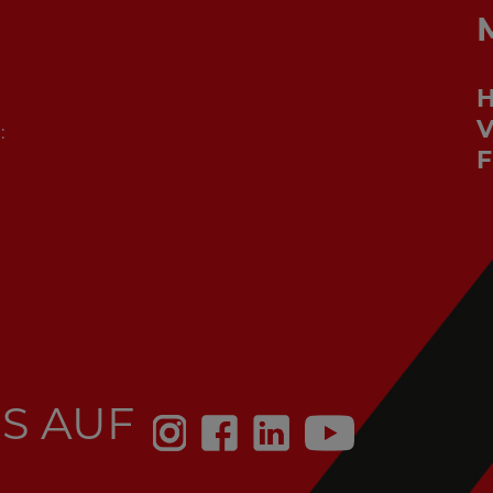
V
:
F
S AUF