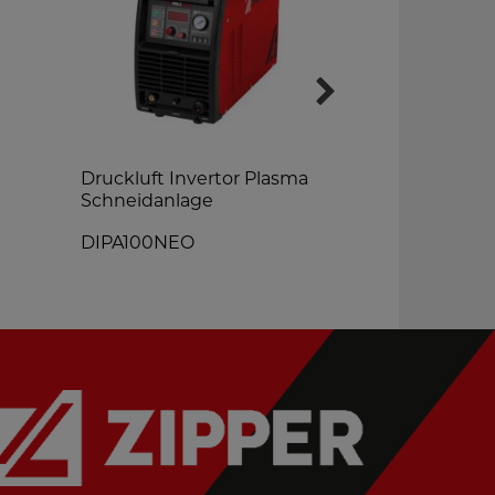
Druckluft Invertor Plasma
Druckluft I
Schneidanlage
Schneidanl
DIPA100NEO
DIPA40NE