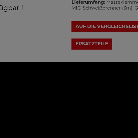
Lieferumfang
: Masseklemme
ügbar !
MIG-Schweißbrenner (3m), G
AUF DIE VERGLEICHSLIS