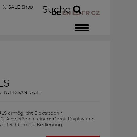
%-SALE Shop
Suche
DE
EN
ES
FR
CZ
Toggle
navigation
LS
SCHWEISSANLAGE
 ermöglicht Elektroden /
 Schweißen in einem Gerät. Display und
 erleichtern die Bedienung.