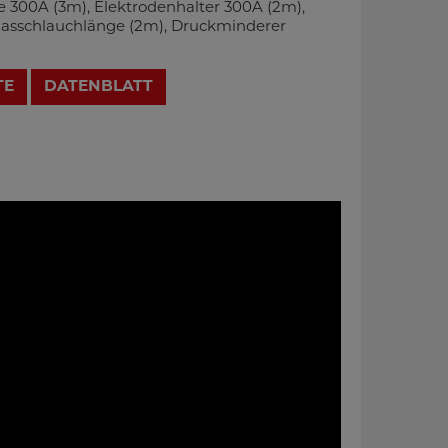
 300A (3m), Elektrodenhalter 300A (2m),
asschlauchlänge (2m), Druckminderer
TE
DATENBLATT