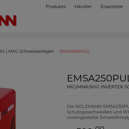
Produkte
Händler
Ersatzteile
IG | MAG Schweissanlagen
EMSA250PULS
EMSA250PU
MIG/MMA/WIG INVERTER 
Die HOLZMANN EMSA250PULS
Schutzgasschweißen und WIG
voreingestellte Schweißmody