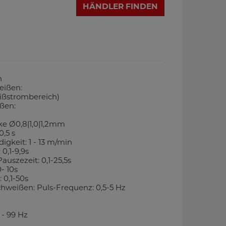
HÄNDLER FINDEN
n
eißen:
eißstrombereich)
ßen:
ke Ø0,8|1,0|1,2mm
,5 s
igkeit: 1 - 13 m/min
0,1-9,9s
uszezeit: 0,1-25,5s
- 10s
 0,1-50s
weißen: Puls-Frequenz: 0,5-5 Hz
 - 99 Hz