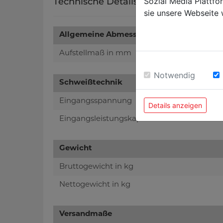
Sozial Media Plattf
Technische Details
sie unsere Webseite 
Allgemeine Abmessungen
Aufstellmaß in mm
Notwendig
Schweißtechnik
Eingangsspannung
Details anzeigen
Eingangsleistungskapazität in KVA
Gewicht
Bruttogewicht in kg
Nettogewicht in kg
Versandmaße