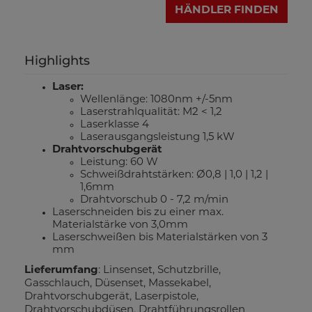
HÄNDLER FINDEN
Highlights
Laser:
Wellenlänge: 1080nm +/-5nm
Laserstrahlqualität: M2 < 1,2
Laserklasse 4
Laserausgangsleistung 1,5 kW
Drahtvorschubgerät
Leistung: 60 W
Schweißdrahtstärken: Ø0,8 | 1,0 | 1,2 |
1,6mm
Drahtvorschub 0 - 7,2 m/min
Laserschneiden bis zu einer max.
Materialstärke von 3,0mm
Laserschweißen bis Materialstärken von 3
mm
Lieferumfang
: Linsenset, Schutzbrille,
Gasschlauch, Düsenset, Massekabel,
Drahtvorschubgerät, Laserpistole,
Drahtvorschubdüsen, Drahtführungsrollen