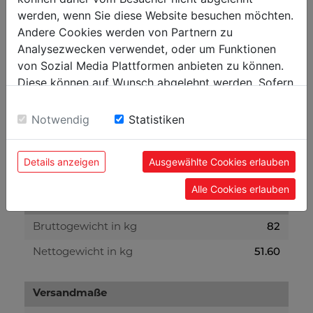
werden, wenn Sie diese Website besuchen möchten.
Andere Cookies werden von Partnern zu
Technische Details
Analysezwecken verwendet, oder um Funktionen
von Sozial Media Plattformen anbieten zu können.
Diese können auf Wunsch abgelehnt werden. Sofern
Schweißtechnik
sie unsere Webseite weiter nutzen, geben Sie
230 V / (50-60 Hz)
Eingangsspannung
Einwilligung zu unseren Cookies.
Notwendig
Statistiken
3,8
Eingangsleistungskapazität in KVA
3
max. Schnittstärke in mm
Details anzeigen
Ausgewählte Cookies erlauben
Alle Cookies erlauben
Gewicht
82
Bruttogewicht in kg
51.60
Nettogewicht in kg
Versandmaße