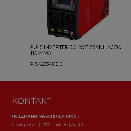
PULS INVERTER SCHWEISSANL. ACDC
E
TIG/MMA
E
PISA235ACDC
KONTAKT
HOLZMANN MASCHINEN GmbH
Marktplatz 4 | 4170 Haslach | Austria