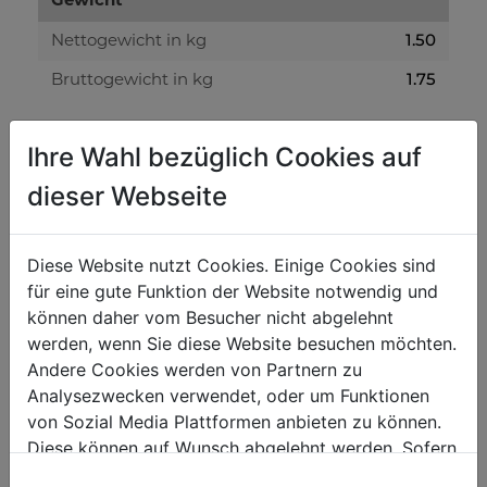
Gewicht
1.50
Nettogewicht in kg
1.75
Bruttogewicht in kg
Versandmaße
Ihre Wahl bezüglich Cookies auf
135
Verpackungshöhe in mm
dieser Webseite
210
Verpackungsbreite in mm
260
Diese Website nutzt Cookies. Einige Cookies sind
Verpackungslänge in mm
für eine gute Funktion der Website notwendig und
können daher vom Besucher nicht abgelehnt
Allgemeine Daten
werden, wenn Sie diese Website besuchen möchten.
9120039907635
Andere Cookies werden von Partnern zu
EAN Code
Analysezwecken verwendet, oder um Funktionen
von Sozial Media Plattformen anbieten zu können.
Diese können auf Wunsch abgelehnt werden. Sofern
sie unsere Webseite weiter nutzen, geben Sie