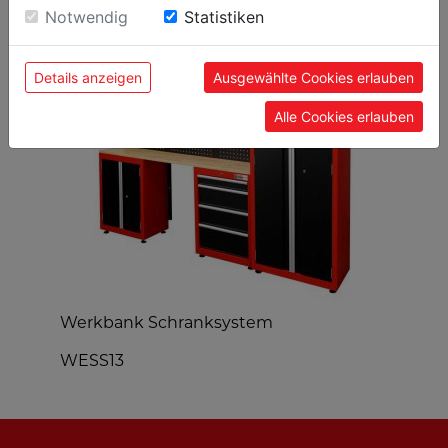
BELIEBTE PRODUKTE
Einwilligung zu unseren Cookies.
Notwendig
Statistiken
Details anzeigen
Ausgewählte Cookies erlauben
Alle Cookies erlauben
Werkbank Schranksystem
W
WESS13