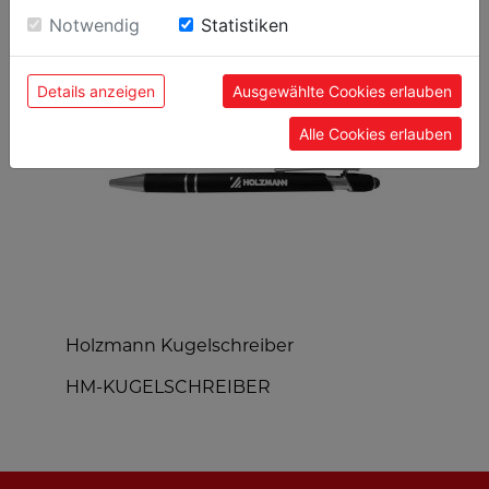
BELIEBTE PRODUKTE
Einwilligung zu unseren Cookies.
Notwendig
Statistiken
Details anzeigen
Ausgewählte Cookies erlauben
Alle Cookies erlauben
Holzmann Kugelschreiber
H
HM-KUGELSCHREIBER