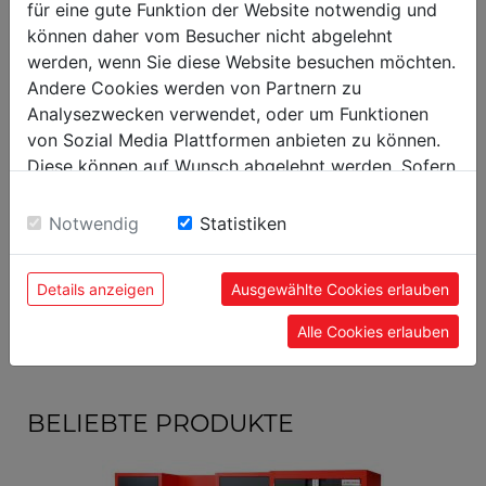
für eine gute Funktion der Website notwendig und
Nettogewicht in kg
3
können daher vom Besucher nicht abgelehnt
werden, wenn Sie diese Website besuchen möchten.
Versandmaße
Andere Cookies werden von Partnern zu
Analysezwecken verwendet, oder um Funktionen
Verpackungsbreite in mm
130
von Sozial Media Plattformen anbieten zu können.
Verpackungslänge in mm
440
Diese können auf Wunsch abgelehnt werden. Sofern
Verpackungshöhe in mm
70
sie unsere Webseite weiter nutzen, geben Sie
Einwilligung zu unseren Cookies.
Notwendig
Statistiken
Allgemeine Daten
Details anzeigen
Ausgewählte Cookies erlauben
EAN Code
9120058378942
Alle Cookies erlauben
BELIEBTE PRODUKTE