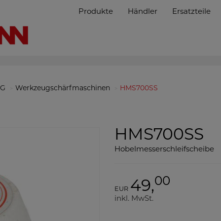
Produkte
Händler
Ersatzteile
NG
Werkzeugschärfmaschinen
HMS700SS
HMS700SS
Hobelmesserschleifscheibe
00
49,
EUR
inkl. MwSt.