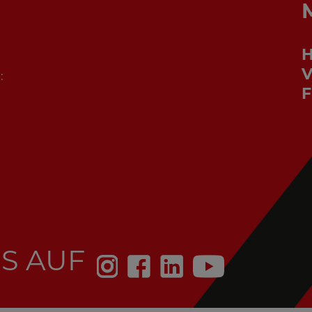
V
:
F
S AUF