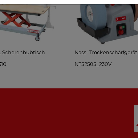
. Scherenhubtisch
Nass- Trockenschärfgerät
310
NTS250S_230V