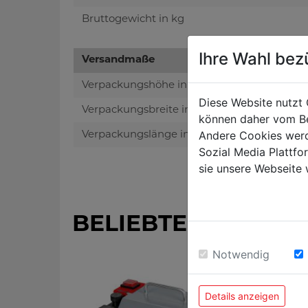
Bruttogewicht in kg
Ihre Wahl bez
Versandmaße
Verpackungshöhe in mm
Diese Website nutzt 
Verpackungsbreite in mm
können daher vom Be
Andere Cookies werd
Verpackungslänge in mm
Sozial Media Plattf
sie unsere Webseite 
BELIEBTE PRODUK
Notwendig
Details anzeigen