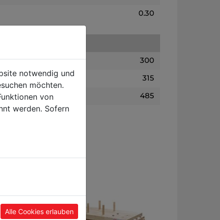
0.30
300
ebsite notwendig und
315
esuchen möchten.
485
Funktionen von
hnt werden. Sofern
Alle Cookies erlauben