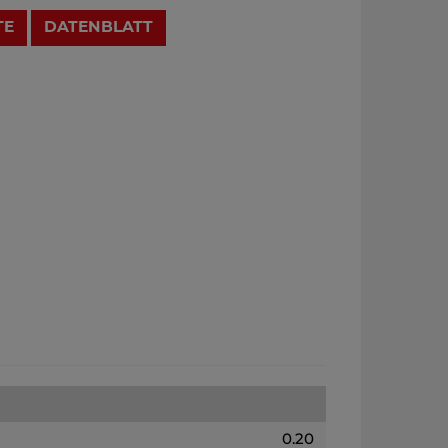
TE
DATENBLATT
0.20