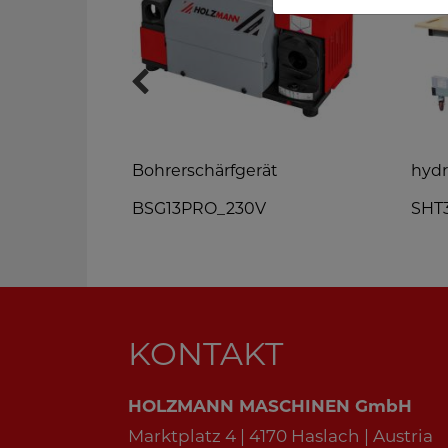
ärfgerät
Bohrerschärfgerät
hydr
BSG13PRO_230V
SHT
KONTAKT
HOLZMANN MASCHINEN GmbH
Marktplatz 4 | 4170 Haslach | Austria