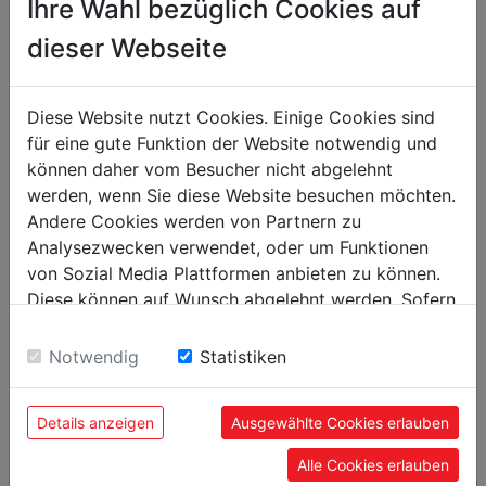
Ihre Wahl bezüglich Cookies auf
DATENBLATT
dieser Webseite
Technische Details
Diese Website nutzt Cookies. Einige Cookies sind
für eine gute Funktion der Website notwendig und
können daher vom Besucher nicht abgelehnt
Gewicht
werden, wenn Sie diese Website besuchen möchten.
Andere Cookies werden von Partnern zu
Nettogewicht in kg
3.50
Analysezwecken verwendet, oder um Funktionen
Bruttogewicht in kg
4.30
von Sozial Media Plattformen anbieten zu können.
Diese können auf Wunsch abgelehnt werden. Sofern
Versandmaße
sie unsere Webseite weiter nutzen, geben Sie
Einwilligung zu unseren Cookies.
Notwendig
Statistiken
Verpackungshöhe in mm
40
Verpackungsbreite in mm
345
Details anzeigen
Ausgewählte Cookies erlauben
Verpackungslänge in mm
375
Alle Cookies erlauben