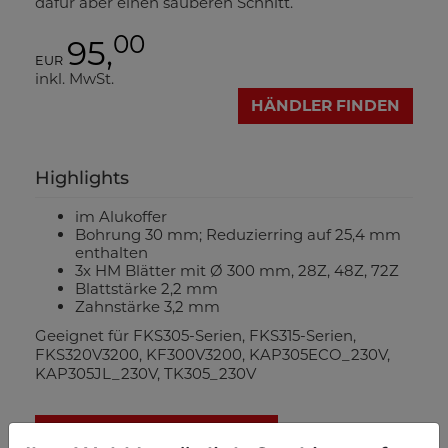
dafür aber einen sauberen Schnitt.
00
95,
EUR
inkl. MwSt.
HÄNDLER FINDEN
Highlights
im Alukoffer
Bohrung 30 mm; Reduzierring auf 25,4 mm
enthalten
3x HM Blätter mit Ø 300 mm, 28Z, 48Z, 72Z
Blattstärke 2,2 mm
Zahnstärke 3,2 mm
Geeignet für FKS305-Serien, FKS315-Serien,
FKS320V3200, KF300V3200, KAP305ECO_230V,
KAP305JL_230V, TK305_230V
AUF DIE VERGLEICHSLISTE