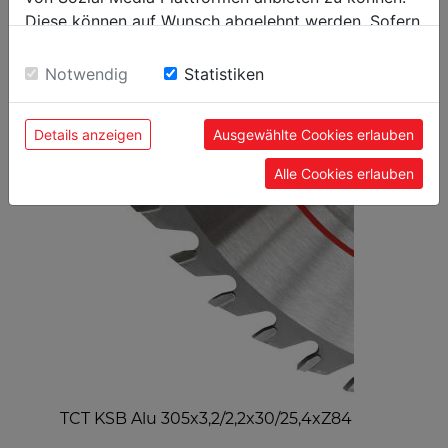
Diese können auf Wunsch abgelehnt werden. Sofern
sie unsere Webseite weiter nutzen, geben Sie
Einwilligung zu unseren Cookies.
Notwendig
Statistiken
BELIEBTE PRODUKTE
Details anzeigen
Ausgewählte Cookies erlauben
Alle Cookies erlauben
TCT KSB Alu 305x3,2/2,2x30/25,4xZ84
U