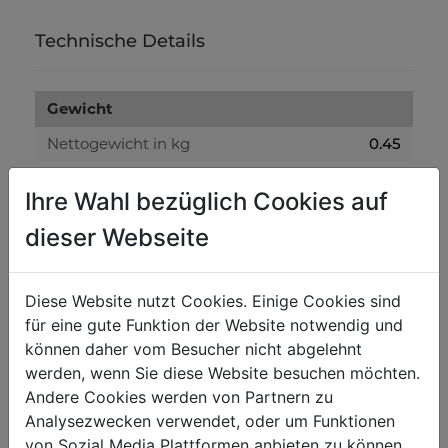
Technische Details
Gewicht
Nettogewicht in kg
0.45
Bruttogewicht in kg
0.50
Ihre Wahl bezüglich Cookies auf
dieser Webseite
Versandmaße
Verpackungshöhe in mm
15
Diese Website nutzt Cookies. Einige Cookies sind
Verpackungsbreite in mm
100
für eine gute Funktion der Website notwendig und
Verpackungslänge in mm
100
können daher vom Besucher nicht abgelehnt
werden, wenn Sie diese Website besuchen möchten.
Andere Cookies werden von Partnern zu
Allgemeine Daten
Analysezwecken verwendet, oder um Funktionen
EAN Code
9120058372209
von Sozial Media Plattformen anbieten zu können.