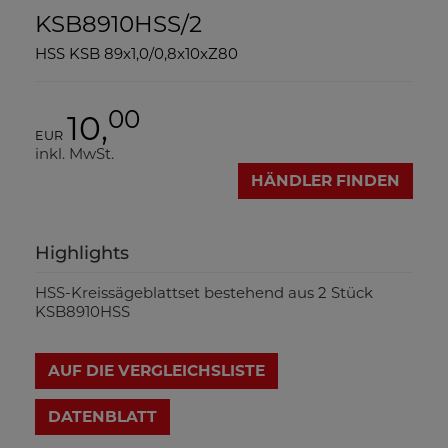
KSB8910HSS/2
HSS KSB 89x1,0/0,8x10xZ80
00
10,
EUR
inkl. MwSt.
HÄNDLER FINDEN
Highlights
HSS-Kreissägeblattset bestehend aus 2 Stück
KSB8910HSS
AUF DIE VERGLEICHSLISTE
DATENBLATT