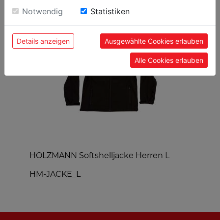
BELIEBTE PRODUKTE
Einwilligung zu unseren Cookies.
Notwendig
Statistiken
Details anzeigen
Ausgewählte Cookies erlauben
Alle Cookies erlauben
HOLZMANN Softshelljacke Herren L
H
HM-JACKE_L