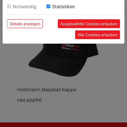
BELIEBTE PRODUKTE
Einwilligung zu unseren Cookies.
Notwendig
Statistiken
Details anzeigen
Ausgewählte Cookies erlauben
Alle Cookies erlauben
Holzmann Baseball Kappe
H
HM-KAPPE
H