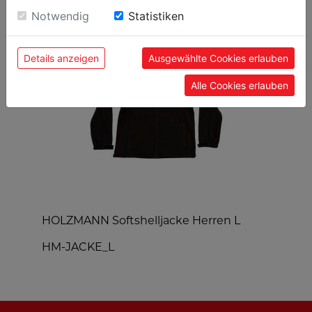
BELIEBTE PRODUKTE
Einwilligung zu unseren Cookies.
Notwendig
Statistiken
Details anzeigen
Ausgewählte Cookies erlauben
Alle Cookies erlauben
HOLZMANN Softshelljacke Herren L
H
HM-JACKE_L