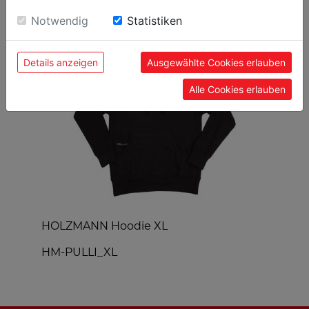
sie unsere Webseite weiter nutzen, geben Sie
BELIEBTE PRODUKTE
Einwilligung zu unseren Cookies.
Notwendig
Statistiken
Details anzeigen
Ausgewählte Cookies erlauben
Alle Cookies erlauben
HOLZMANN Hoodie XL
H
HM-PULLI_XL