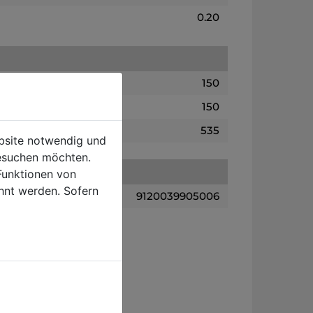
0.20
150
150
535
ebsite notwendig und
esuchen möchten.
Funktionen von
hnt werden. Sofern
9120039905006