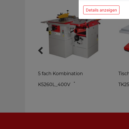
Details anzeigen
5 fach Kombination
Tisc
hine
*
K5260L_400V
TK2
V