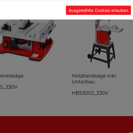
Ausgewählte Cookies erlauben
hkreissäge
Holzbandsäge inkl.
Unterbau
55_230V
HBS300J_230V