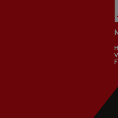
V
:
F