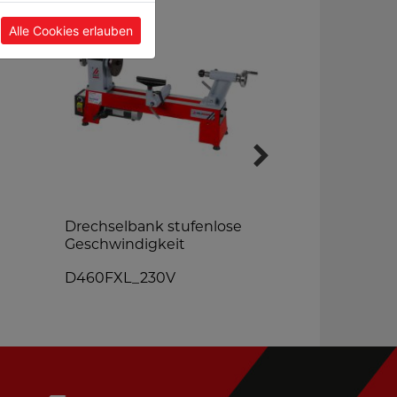
Alle Cookies erlauben
Drechselbank stufenlose
Tischkreiss
Geschwindigkeit
TS250_400
D460FXL_230V