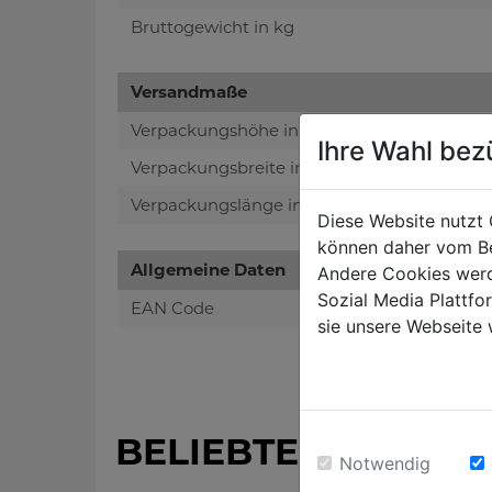
Bruttogewicht in kg
Versandmaße
Verpackungshöhe in mm
Ihre Wahl bez
Verpackungsbreite in mm
Verpackungslänge in mm
Diese Website nutzt 
können daher vom Be
Allgemeine Daten
Andere Cookies werd
Sozial Media Plattf
EAN Code
sie unsere Webseite 
BELIEBTE PRODUK
Notwendig