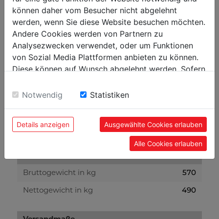
Ø120 x 20
können daher vom Besucher nicht abgelehnt
Vorritzsägeblatt in mm
werden, wenn Sie diese Website besuchen möchten.
750
Vorritzer Motorleistung in W
Andere Cookies werden von Partnern zu
8000
Analysezwecken verwendet, oder um Funktionen
Vorritzsägeblatt Drehzahl in min-1
von Sozial Media Plattformen anbieten zu können.
0-45°
Sägeblatt Schwenkbereich
Diese können auf Wunsch abgelehnt werden. Sofern
sie unsere Webseite weiter nutzen, geben Sie
Lautstärke und Vibrationen:
Einwilligung zu unseren Cookies.
Notwendig
Statistiken
90
Schall-Leistungspegel in dB(A)
Details anzeigen
Ausgewählte Cookies erlauben
88,2
Schall-Druckpegel in dB(A)
Alle Cookies erlauben
Gewicht
570
Bruttogewicht in kg
490
Nettogewicht in kg