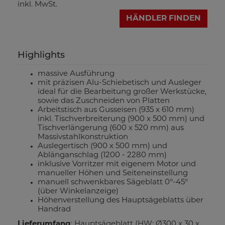
inkl. MwSt.
HÄNDLER FINDEN
Highlights
massive Ausführung
mit präzisen Alu-Schiebetisch und Ausleger
ideal für die Bearbeitung großer Werkstücke,
sowie das Zuschneiden von Platten
Arbeitstisch aus Gusseisen (935 x 610 mm)
inkl. Tischverbreiterung (900 x 500 mm) und
Tischverlängerung (600 x 520 mm) aus
Massivstahlkonstruktion
Auslegertisch (900 x 500 mm) und
Ablänganschlag (1200 - 2280 mm)
inklusive Vorritzer mit eigenem Motor und
manueller Höhen und Seiteneinstellung
manuell schwenkbares Sägeblatt 0°-45°
(über Winkelanzeige)
Höhenverstellung des Hauptsägeblatts über
Handrad
Lieferumfang
: Hauptsägeblatt (HW: Ø300 x 30 x