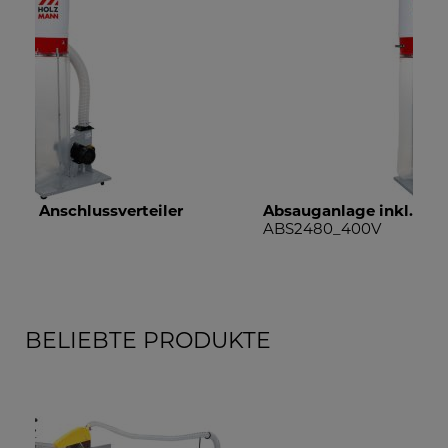
Absauganlage inkl. Anschlussverteiler
dig
ABS2480_400V
DW
BELIEBTE PRODUKTE