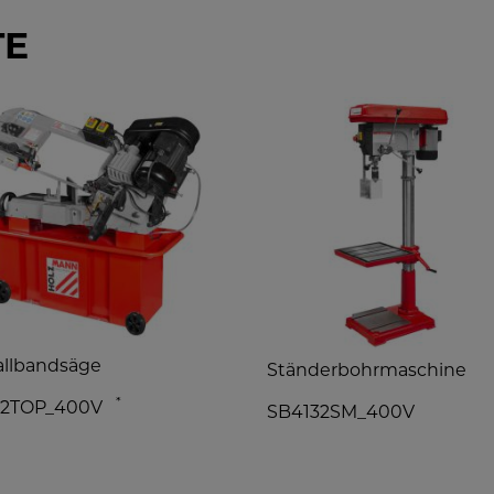
TE
llbandsäge
Ständerbohrmaschine
*
12TOP_400V
SB4132SM_400V