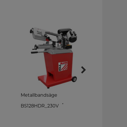
Metallbandsäge
Metalldrehb
Digitalanze
*
BS128HDR_230V
ED1000KD