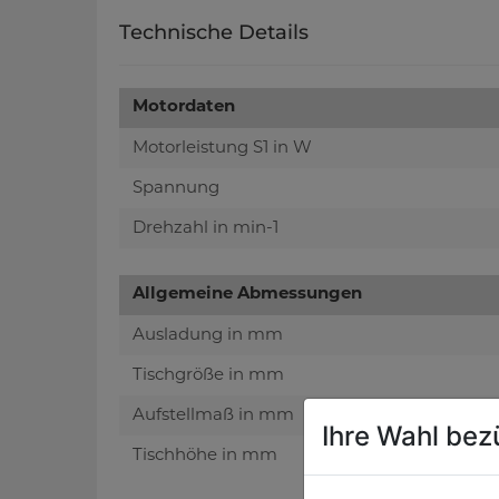
Technische Details
Motordaten
Motorleistung S1 in W
Spannung
Drehzahl in min-1
Allgemeine Abmessungen
Ausladung in mm
Tischgröße in mm
Aufstellmaß in mm
Ihre Wahl bez
Tischhöhe in mm