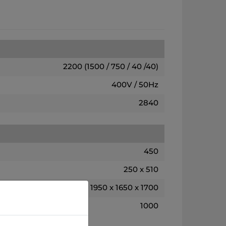
2200 (1500 / 750 / 40 /40)
400V / 50Hz
2840
450
250 x 510
1950 x 1650 x 1700
1000