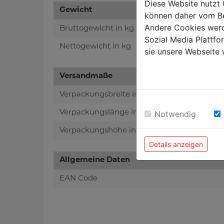
Diese Website nutzt 
Gewicht
können daher vom Be
Andere Cookies werd
Bruttogewicht in kg
Sozial Media Plattf
Nettogewicht in kg
sie unsere Webseite 
Versandmaße
Verpackungsbreite in mm
Verpackungslänge in mm
Notwendig
Verpackungshöhe in mm
Details anzeigen
Allgemeine Daten
EAN Code