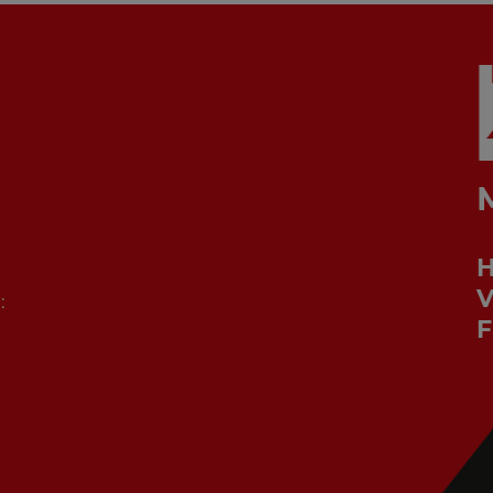
V
:
F