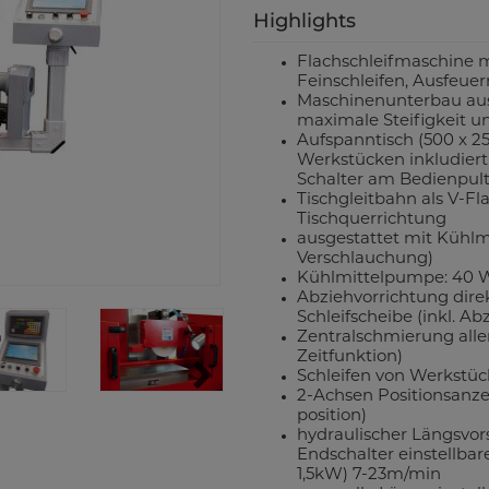
Highlights
Flachschleifmaschine m
Feinschleifen, Ausfeue
Maschinenunterbau aus
maximale Steifigkeit un
Aufspanntisch (500 x 
Werkstücken inkludiert
Schalter am Bedienpult
Tischgleitbahn als V-Fl
Tischquerrichtung
ausgestattet mit Kühl
Verschlauchung)
Kühlmittelpumpe: 40 W
Abziehvorrichtung dire
Schleifscheibe (inkl. 
Zentralschmierung all
Zeitfunktion)
Schleifen von Werkstüc
2-Achsen Positionsanzei
position)
hydraulischer Längsvor
Endschalter einstellba
1,5kW) 7-23m/min