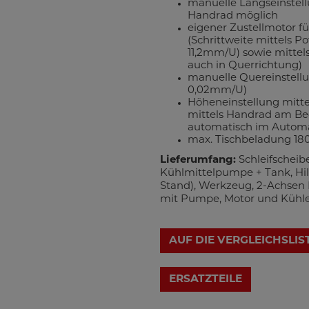
manuelle Längseinstell
Handrad möglich
eigener Zustellmotor 
(Schrittweite mittels P
11,2mm/U) sowie mittels
auch in Querrichtung)
manuelle Quereinstell
0,02mm/U)
Höheneinstellung mitt
mittels Handrad am Bed
automatisch im Automa
max. Tischbeladung 18
Lieferumfang:
Schleifscheib
Kühlmittelpumpe + Tank, Hil
Stand), Werkzeug, 2-Achsen 
mit Pumpe, Motor und Kühl
AUF DIE VERGLEICHSLIS