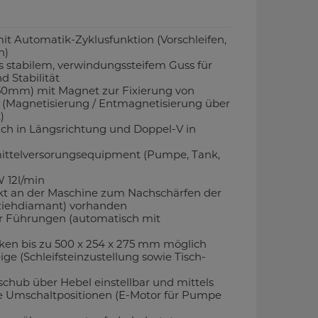
it Automatik-Zyklusfunktion (Vorschleifen,
rn)
 stabilem, verwindungssteifem Guss für
d Stabilität
250mm) mit Magnet zur Fixierung von
 (Magnetisierung / Entmagnetisierung über
)
ach in Längsrichtung und Doppel-V in
mittelversorungsequipment (Pumpe, Tank,
 12l/min
kt an der Maschine zum Nachschärfen der
Abziehdiamant) vorhanden
er Führungen (automatisch mit
ken bis zu 500 x 254 x 275 mm möglich
ge (Schleifsteinzustellung sowie Tisch-
schub über Hebel einstellbar und mittels
re Umschaltpositionen (E-Motor für Pumpe