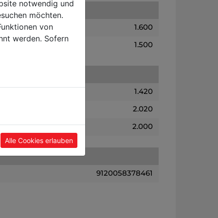
ebsite notwendig und
esuchen möchten.
Funktionen von
1.600
hnt werden. Sofern
1.500
1.420
2.020
2.000
Alle Cookies erlauben
9120058378461