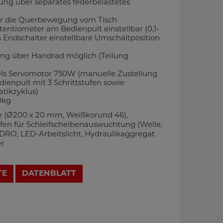
ung über separates federbelastetes
für die Querbewegung vom Tisch
otentiometer am Bedienpult einstellbar (0,1-
 Endschalter einstellbare Umschaltposition
ung über Handrad möglich (Teilung
els Servomotor 750W (manuelle Zustellung
ienpult mit 3 Schrittstufen sowie
tikzyklus)
0kg
e (Ø200 x 20 mm, Weißkorund 46),
fen für Schleifscheibenauswuchtung (Welle,
DRO; LED-Arbeitslicht, Hydraulikaggregat
er
TE
DATENBLATT