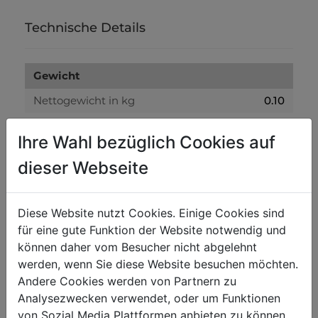
Technische Details
Gewicht
Nettogewicht in kg
0.10
Bruttogewicht in kg
0.20
Ihre Wahl bezüglich Cookies auf
dieser Webseite
Versandmaße
Verpackungshöhe in mm
50
Diese Website nutzt Cookies. Einige Cookies sind
Verpackungsbreite in mm
50
für eine gute Funktion der Website notwendig und
Verpackungslänge in mm
150
können daher vom Besucher nicht abgelehnt
werden, wenn Sie diese Website besuchen möchten.
Andere Cookies werden von Partnern zu
Allgemeine Daten
Analysezwecken verwendet, oder um Funktionen
EAN Code
9120039909639
von Sozial Media Plattformen anbieten zu können.