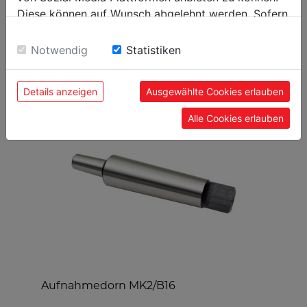
Diese können auf Wunsch abgelehnt werden. Sofern
sie unsere Webseite weiter nutzen, geben Sie
Einwilligung zu unseren Cookies.
Notwendig
Statistiken
BELIEBTE PRODUKTE
Details anzeigen
Ausgewählte Cookies erlauben
Alle Cookies erlauben
Aufnahmedorn MK2/B16
d