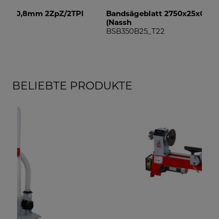
Bandsägeblatt 2750x25x0,9mm T22mm
Ve
(Nassh
BB
BSB350B25_T22
BELIEBTE PRODUKTE