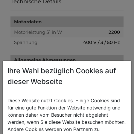
Technische Details
Motordaten
Motorleistung S1 in W
2200
Spannung
400 V / 3 / 50 Hz
Allgemeine Abmessungen
Ihre Wahl bezüglich Cookies auf
Aufstellmaß in mm
3100 x 1450 x 1220
dieser Webseite
Bandsägen
Sägeband in mm
2750 x 19 x 0,9
Diese Website nutzt Cookies. Einige Cookies sind
für eine gute Funktion der Website notwendig und
Sägebandgeschwindigkeit in m/min
840
können daher vom Besucher nicht abgelehnt
Laufraddurchmesser in mm
350
werden, wenn Sie diese Website besuchen möchten.
Andere Cookies werden von Partnern zu
max. Stammdurchmesser in mm
360