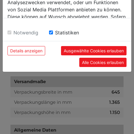
Analysezwecken verwendet, oder um Funktionen
max. Brettbreite in mm
350
von Sozial Media Plattformen anbieten zu können.
Verlängerungssektion in m
1,5
Diese können auf Wunsch abgelehnt werden. Sofern
sie unsere Webseite weiter nutzen, geben Sie
Schnittfuge in mm
1,5-2,2
Einwilligung zu unseren Cookies.
Notwendig
Statistiken
Gewicht
Details anzeigen
Ausgewählte Cookies erlauben
Bruttogewicht in kg
210
Alle Cookies erlauben
Nettogewicht in kg
170
Versandmaße
Verpackungsbreite in mm
645
Verpackungslänge in mm
1.365
Verpackungshöhe in mm
1.150
Allgemeine Daten