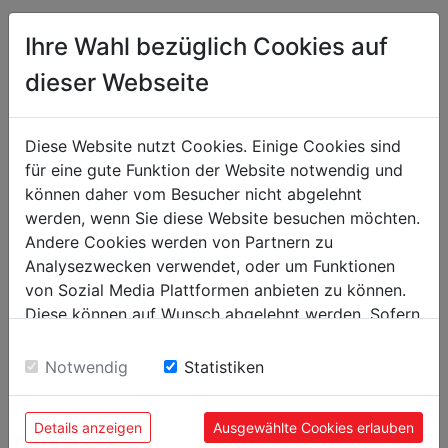
Ihre Wahl bezüglich Cookies auf
Schnittleistungen
1300
dieser Webseite
max. Schnittlänge 90° in mm
Blechbearbeitung
Diese Website nutzt Cookies. Einige Cookies sind
für eine gute Funktion der Website notwendig und
1,5
max. Blechstärke in mm
können daher vom Besucher nicht abgelehnt
werden, wenn Sie diese Website besuchen möchten.
Gewicht
Andere Cookies werden von Partnern zu
Analysezwecken verwendet, oder um Funktionen
80
Bruttogewicht in kg
von Sozial Media Plattformen anbieten zu können.
65
Nettogewicht in kg
Diese können auf Wunsch abgelehnt werden. Sofern
sie unsere Webseite weiter nutzen, geben Sie
Einwilligung zu unseren Cookies.
Notwendig
Statistiken
Versandmaße
260
Verpackungsbreite in mm
Details anzeigen
Ausgewählte Cookies erlauben
1.600
Verpackungslänge in mm