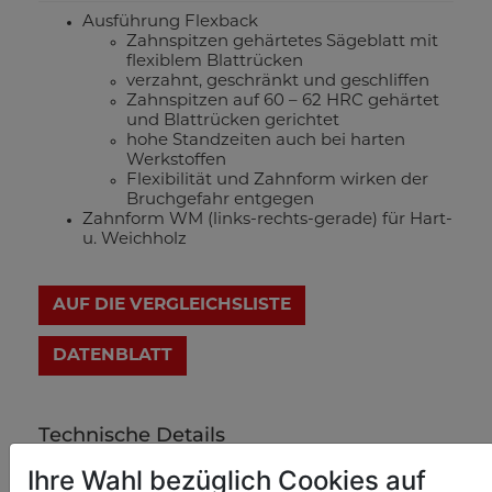
Ausführung Flexback
Zahnspitzen gehärtetes Sägeblatt mit
flexiblem Blattrücken
verzahnt, geschränkt und geschliffen
Zahnspitzen auf 60 – 62 HRC gehärtet
und Blattrücken gerichtet
hohe Standzeiten auch bei harten
Werkstoffen
Flexibilität und Zahnform wirken der
Bruchgefahr entgegen
Zahnform WM (links-rechts-gerade) für Hart-
u. Weichholz
AUF DIE VERGLEICHSLISTE
DATENBLATT
Technische Details
Ihre Wahl bezüglich Cookies auf