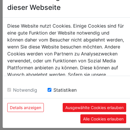
Gewicht
dieser Webseite
1.30
Bruttogewicht in kg
1.30
Diese Website nutzt Cookies. Einige Cookies sind für
Nettogewicht in kg
eine gute Funktion der Website notwendig und
können daher vom Besucher nicht abgelehnt werden,
Versandmaße
wenn Sie diese Website besuchen möchten. Andere
0
Cookies werden von Partnern zu Analysezwecken
Verpackungsbreite in mm
verwendet, oder um Funktionen von Sozial Media
0
Verpackungslänge in mm
Plattformen anbieten zu können. Diese können auf
0
Wunsch abgelehnt werden. Sofern sie unsere
Verpackungshöhe in mm
Webseite weiter nutzen, geben Sie Einwilligung zu
unseren Cookies.
Notwendig
Statistiken
Allgemeine Daten
9120132141417
EAN Code
Details anzeigen
Ausgewählte Cookies erlauben
Alle Cookies erlauben