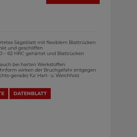
tetes Sägeblatt mit flexiblem Blattrücken
nkt und geschliffen
0 – 62 HRC gehärtet und Blattrücken
auch bei harten Werkstoffen
Zahnform wirken der Bruchgefahr entgegen
hts-gerade) für Hart- u. Weichholz
TE
DATENBLATT