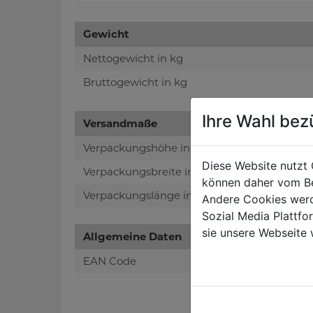
Gewicht
Nettogewicht in kg
Bruttogewicht in kg
Ihre Wahl bez
Versandmaße
Verpackungshöhe in mm
Diese Website nutzt 
Verpackungsbreite in mm
können daher vom Be
Verpackungslänge in mm
Andere Cookies werd
Sozial Media Plattf
sie unsere Webseite 
Allgemeine Daten
EAN Code