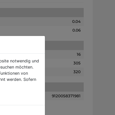
0.04
0.06
16
ebsite notwendig und
305
esuchen möchten.
320
Funktionen von
hnt werden. Sofern
9120058371981