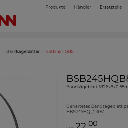
Produkte
Händler
Ersatzteile
g
Bandsägeblätter
BSB245HQB8
BSB245HQB
Bandsägeblatt 1826x8x0,65
Gehärtetes Bandsägeblatt 
HBS245HQ_230V.
00
22,