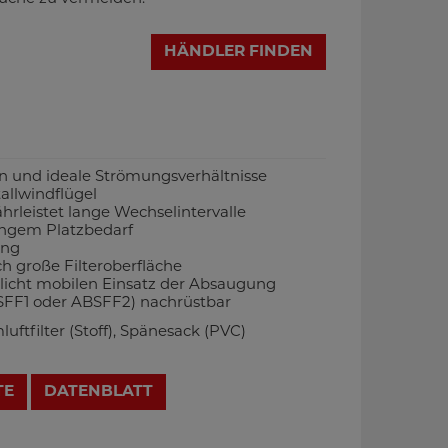
HÄNDLER FINDEN
on und ideale Strömungsverhältnisse
allwindflügel
rleistet lange Wechselintervalle
ingem Platzbedarf
ung
h große Filteroberfläche
licht mobilen Einsatz der Absaugung
BSFF1 oder ABSFF2) nachrüstbar
ftfilter (Stoff), Spänesack (PVC)
TE
DATENBLATT