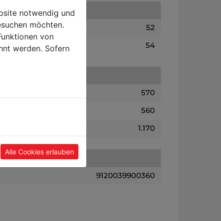
ebsite notwendig und
esuchen möchten.
52
Funktionen von
54
hnt werden. Sofern
570
560
1.170
Alle Cookies erlauben
9120039900360