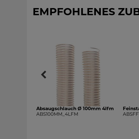
EMPFOHLENES ZU
100mm 10lfm
Absaugschlauch Ø 100mm 4lfm
Feinst
ABS100MM_4LFM
ABSFF