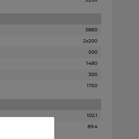
3880
2x200
500
1480
300
1750
102.1
89.4