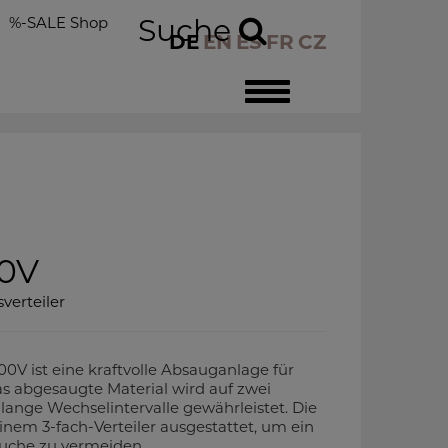
%-SALE Shop
Suche
DE
EN
ES
FR
CZ
Toggle
navigation
0V
verteiler
ist eine kraftvolle Absauganlage für
s abgesaugte Material wird auf zwei
 lange Wechselintervalle gewährleistet. Die
inem 3-fach-Verteiler ausgestattet, um ein
uche zu vermeiden.