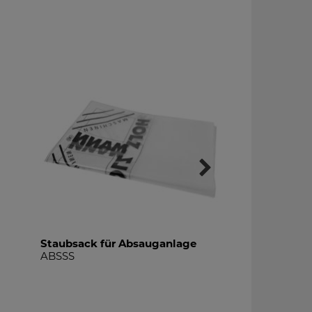
Staubsack für Absauganlage
Umluftfilter
ABSSS
ABSULF