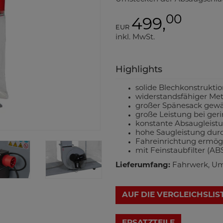
00
499,
EUR
inkl. MwSt.
Highlights
solide Blechkonstrukti
widerstandsfähiger Met
großer Spänesack gewäh
große Leistung bei ger
konstante Absaugleist
hohe Saugleistung durc
Fahreinrichtung ermög
mit Feinstaubfilter (A
Lieferumfang:
Fahrwerk, Umlu
AUF DIE VERGLEICHSLIS