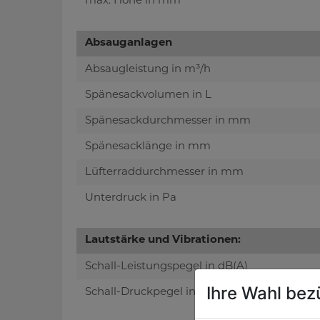
max. Höhe in mm
Absauganlagen
Absaugleistung in m³/h
Spänesackvolumen in L
Spänesackdurchmesser in mm
Spänesacklänge in mm
Lüfterraddurchmesser in mm
Unterdruck in Pa
Lautstärke und Vibrationen:
Schall-Leistungspegel in dB(A)
Ihre Wahl bez
Schall-Druckpegel in dB(A)