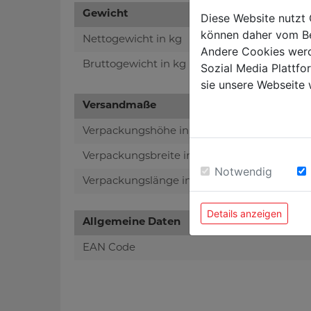
Gewicht
Diese Website nutzt 
können daher vom Be
Nettogewicht in kg
Andere Cookies werd
Bruttogewicht in kg
Sozial Media Plattf
sie unsere Webseite 
Versandmaße
Verpackungshöhe in mm
Verpackungsbreite in mm
Notwendig
Verpackungslänge in mm
Details anzeigen
Allgemeine Daten
EAN Code