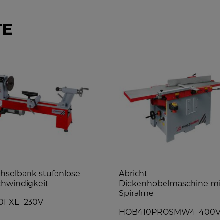
TE
hselbank stufenlose
Abricht-
hwindigkeit
Dickenhobelmaschine mi
Spiralme
0FXL_230V
HOB410PROSMW4_40