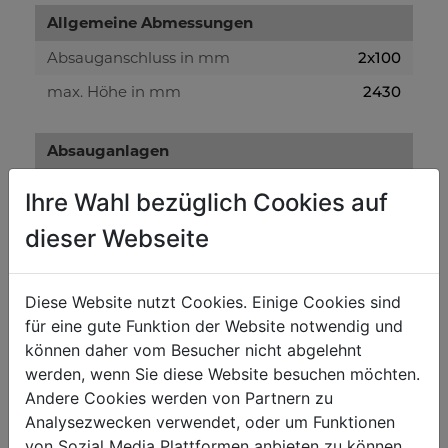
Allgemeine Abmessungen
Absauganschluss in mm
2x100
max. Höhe in mm
2430
Absauganlagen
Absaugleistung in m³/h
2480
Ihre Wahl bezüglich Cookies auf
Spänesackvolumen in L
270
dieser Webseite
Spänesackdurchmesser in mm
500
Spänesacklänge in mm
1400
Diese Website nutzt Cookies. Einige Cookies sind
Lüfterraddurchmesser in mm
300
für eine gute Funktion der Website notwendig und
können daher vom Besucher nicht abgelehnt
Unterdruck in Pa
1800
werden, wenn Sie diese Website besuchen möchten.
Andere Cookies werden von Partnern zu
Lautstärke und Vibrationen:
Analysezwecken verwendet, oder um Funktionen
von Sozial Media Plattformen anbieten zu können.