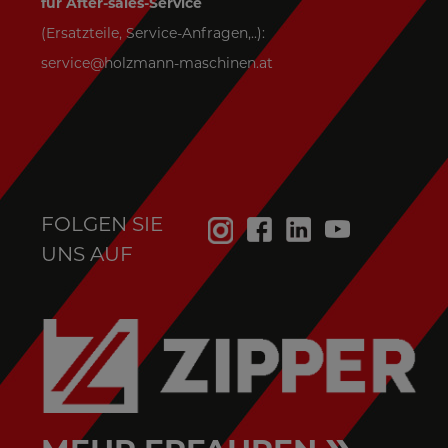
für After-sales-Service
(Ersatzteile, Service-Anfragen,..):
service@holzmann-maschinen.at
FOLGEN SIE
UNS AUF
»