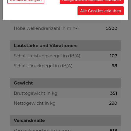
Hobeln Allgemein
Alle Cookies erlauben
Hobelwellendurchmesser in mm
Ø 70
Hobelwellendrehzahl in min-1
5500
Lautstärke und Vibrationen:
Schall-Leistungspegel in dB(A)
107
Schall-Druckpegel in dB(A)
98
Gewicht
Bruttogewicht in kg
351
Nettogewicht in kg
290
Versandmaße
Verpackungsbreite in mm
818