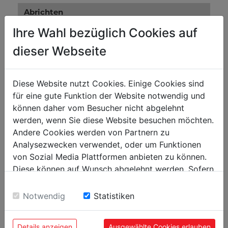
Abrichten
Abrichten Tischhöhe in mm
850
Ihre Wahl bezüglich Cookies auf
Abrichten max. Spanabnahme in mm
4
dieser Webseite
Abrichtanschlag in mm
1100 x 150
Schwenkbereich Abrichtanschlag
90 - 45°
Diese Website nutzt Cookies. Einige Cookies sind
für eine gute Funktion der Website notwendig und
können daher vom Besucher nicht abgelehnt
Motordaten
werden, wenn Sie diese Website besuchen möchten.
Motorleistung S6 in W
4000
Andere Cookies werden von Partnern zu
Analysezwecken verwendet, oder um Funktionen
Spannung
400 V / 50 Hz
von Sozial Media Plattformen anbieten zu können.
Diese können auf Wunsch abgelehnt werden. Sofern
Allgemeine Abmessungen
sie unsere Webseite weiter nutzen, geben Sie
Einwilligung zu unseren Cookies.
Absauganschluss in mm
Ø 120
Notwendig
Statistiken
Aufstellmaß in mm
2080 x 740 x 1127
Details anzeigen
Ausgewählte Cookies erlauben