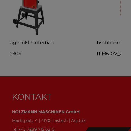
Tischfräsmaschine
TFM610V_230V
KONTAKT
HOLZMANN MASCHINEN GmbH
Marktplatz 4 | 4170 Haslach | Austria
Tel:+43 7289 715 62-0