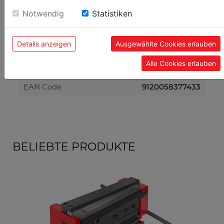
Verpackungsbreite in mm
860
Notwendig
Statistiken
Verpackungslänge in mm
2.440
Verpackungshöhe in mm
1.280
Details anzeigen
Ausgewählte Cookies erlauben
Alle Cookies erlauben
Allgemeine Daten
EAN Code
9120058377433
BELIEBTE PRODUKTE