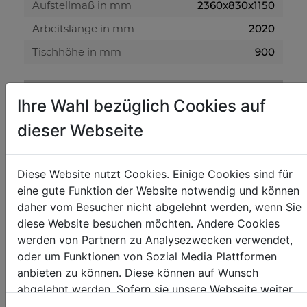
Aufstellmaß in mm
2360x830x1150
Arbeitslänge in mm
2020
Tischhöhe in mm
900
Blechbearbeitung
Ihre Wahl bezüglich Cookies auf
max. Blechstärke in mm
1,2
dieser Webseite
max. Öffnungsweite in mm
47
max. Biegewinkel
135°
Diese Website nutzt Cookies. Einige Cookies sind für
eine gute Funktion der Website notwendig und können
Gewicht
daher vom Besucher nicht abgelehnt werden, wenn Sie
diese Website besuchen möchten. Andere Cookies
Bruttogewicht in kg
655
werden von Partnern zu Analysezwecken verwendet,
Nettogewicht in kg
540
oder um Funktionen von Sozial Media Plattformen
anbieten zu können. Diese können auf Wunsch
abgelehnt werden. Sofern sie unsere Webseite weiter
Versandmaße
nutzen, geben Sie Einwilligung zu unseren Cookies.