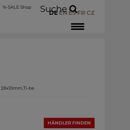
Suche
%-SALE Shop
DE
EN
ES
FR
CZ
Toggle
navigation
t 28x10mm,Ti-be
HÄNDLER FINDEN