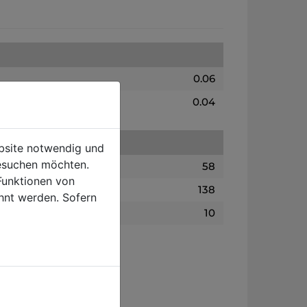
0.06
0.04
ebsite notwendig und
esuchen möchten.
58
Funktionen von
138
hnt werden. Sofern
10