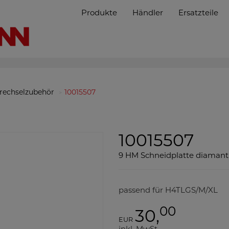
Produkte
Händler
Ersatzteile
rechselzubehör
10015507
10015507
9 HM Schneidplatte diaman
passend für H4TLGS/M/XL
00
30,
EUR
inkl. MwSt.