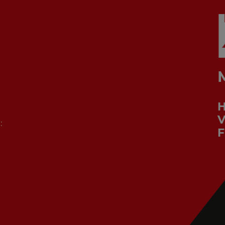
V
:
F