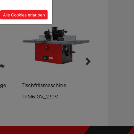
Alle Cookies erlauben
äge
Tischfräsmaschine
Tischkreiss
TFM610V_230V
TK255_230V