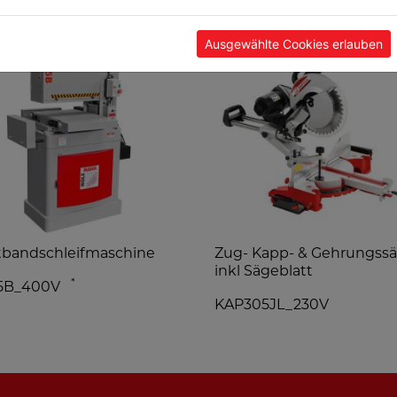
Ausgewählte Cookies erlauben
tbandschleifmaschine
Zug- Kapp- & Gehrungss
inkl Sägeblatt
*
5B_400V
KAP305JL_230V