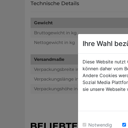
Technische Details
Gewicht
Bruttogewicht in kg
Ihre Wahl bez
Nettogewicht in kg
Versandmaße
Diese Website nutzt 
können daher vom Be
Verpackungsbreite in mm
Andere Cookies werd
Verpackungslänge in mm
Sozial Media Plattf
Verpackungshöhe in mm
sie unsere Webseite 
BELIEBTE PRODUK
Notwendig