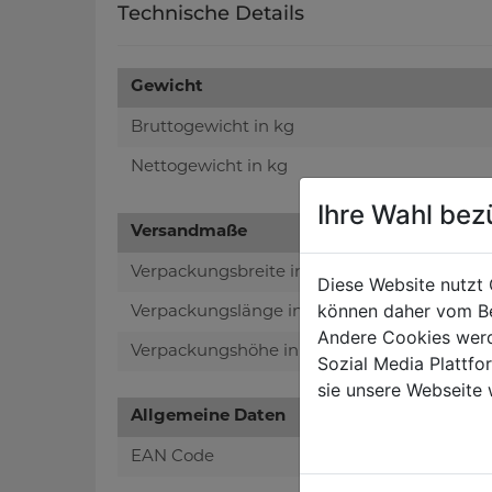
Technische Details
Gewicht
Bruttogewicht in kg
Nettogewicht in kg
Ihre Wahl bez
Versandmaße
Verpackungsbreite in mm
Diese Website nutzt 
können daher vom Be
Verpackungslänge in mm
Andere Cookies werd
Verpackungshöhe in mm
Sozial Media Plattf
sie unsere Webseite 
Allgemeine Daten
EAN Code