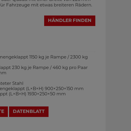
für Fahrzeuge mit etwas breiteren Rädern.
HÄNDLER FINDEN
engeklappt 1150 kg je Rampe / 2300 kg
appt 230 kg je Rampe / 460 kg pro Paar
5 mm
teter Stahl
ngeklappt (L×B×H) 900×250×150 mm
ppt (L×B×H) 1930×250×50 mm
TE
DATENBLATT