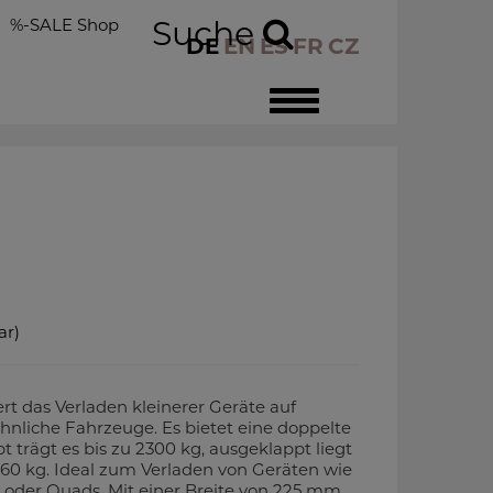
%-SALE Shop
Suche
DE
EN
ES
FR
CZ
Toggle
navigation
ar)
t das Verladen kleinerer Geräte auf
hnliche Fahrzeuge. Es bietet eine doppelte
rägt es bis zu 2300 kg, ausgeklappt liegt
460 kg. Ideal zum Verladen von Geräten wie
der Quads. Mit einer Breite von 225 mm