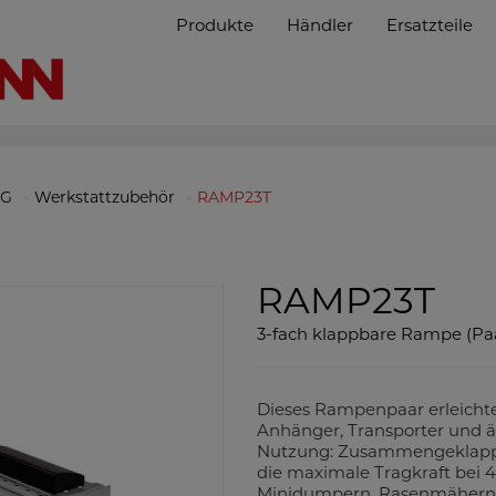
Produkte
Händler
Ersatzteile
NG
Werkstattzubehör
RAMP23T
RAMP23T
3-fach klappbare Rampe (Pa
Dieses Rampenpaar erleichter
Anhänger, Transporter und ä
Nutzung: Zusammengeklappt t
die maximale Tragkraft bei 
Minidumpern, Rasenmähern o