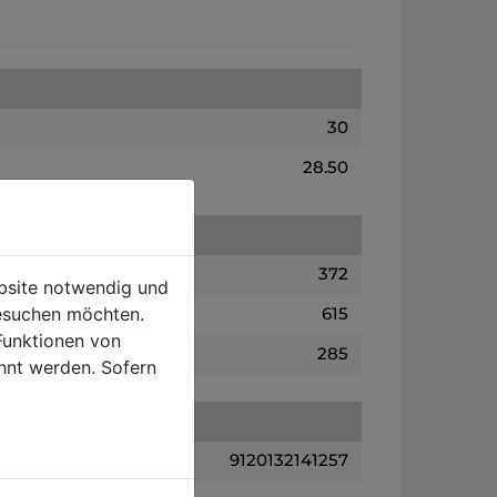
30
28.50
372
ebsite notwendig und
esuchen möchten.
615
Funktionen von
285
hnt werden. Sofern
9120132141257