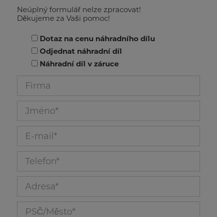
Neúplný formulář nelze zpracovat!
Adresa_23
Děkujeme za Vaši pomoc!
Prosím vyberte
PSČ/Město_24
Dotaz na cenu náhradního dílu
Odjednat náhradní díl
Země_25
Náhradní díl v záruce
Firma_154
ID zákazníka_29
Jméno_158
Č. objednávky_30
E-mail_160
Stroj zakoupený u_31
Telefon_159
PSČ/Město_32
Adresa_155
Doklad o zaplacení_33
PSČ/Město_156