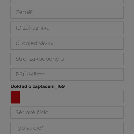
Sériové číslo_34
Země_157
Typ stroje_35
ID zákazníka_165
Popis vady_36
Č. objednávky_166
Stroj zakoupený u_167
PSČ/Město_168
Fotografie_37
Doklad o zaplacení_169
ODESLAT
Sériové číslo_161
Typ stroje_162