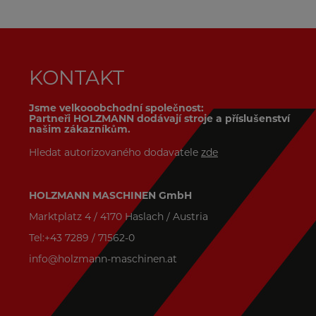
KONTAKT
Jsme velkooobchodní společnost:
Partneři HOLZMANN dodávají stroje a příslušenství
našim zákazníkům.
Hledat autorizovaného dodavatele
zde
HOLZMANN MASCHINEN GmbH
Marktplatz 4 / 4170 Haslach / Austria
Tel:+43 7289 / 71562-0
info@holzmann-maschinen.at