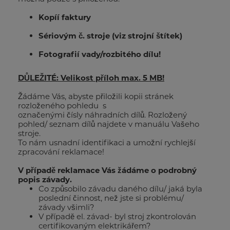
Neúplně vyplněné formuláře nebudou
Kopíí faktury
zpracovány!
Děkujeme za Vaši spolupráci!
Sériovým č. stroje (viz strojní štítek)
DŮLEŽITÉ: jednotlivé soubory musí být menší
než 10MB!
ODESLAT
Fotografií vady/rozbitého dílu!
Celkově nahrané soubory nesmí převýšit 20 MB.
Informace pro koncové zákazníky:
DŮLEŽITÉ: Velikost příloh max. 5 MB!
Jestli jste koncový zákazník,
nepoužívejte
tento
Žádáme Vás, abyste přiložili kopii stránek
reklamační formulář. Obraťte se prosím na Vašeho
rozloženého pohledu s
dodavatele/ prodejce strojů, u kterého jste stroj
označenými čísly náhradních dílů. Rozložený
zakoupili.
pohled/ seznam dílů najdete v manuálu Vašeho
stroje.
Firma_22
To nám usnadní identifikaci a umožní rychlejší
zpracování reklamace!
Jméno_26
V případě reklamace Vás žádáme o podrobný
popis závady.
Co způsobilo závadu daného dílu/ jaká byla
E-mail_28
poslední činnost, než jste si problému/
závady všimli?
Telefon_27
V případě el. závad- byl stroj zkontrolován
certifikovaným elektrikářem?