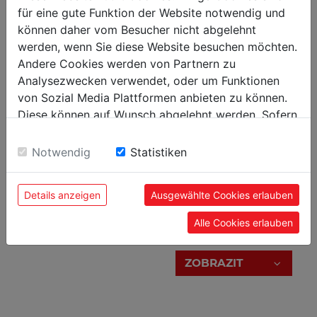
BROŽURY NYNÍ
für eine gute Funktion der Website notwendig und
können daher vom Besucher nicht abgelehnt
werden, wenn Sie diese Website besuchen möchten.
ZOBRAZIT
Andere Cookies werden von Partnern zu
Analysezwecken verwendet, oder um Funktionen
von Sozial Media Plattformen anbieten zu können.
Diese können auf Wunsch abgelehnt werden. Sofern
sie unsere Webseite weiter nutzen, geben Sie
OBJEDNAT KATALOG
Einwilligung zu unseren Cookies.
Notwendig
Statistiken
Katalog kovoobráběcích strojů Metall
Vyplňte prosím níže uvedený formulář Vašimi
kontaktními údaji. Katalog Vám bude následně
Details anzeigen
Ausgewählte Cookies erlauben
zaslán poštou.
CENÍK
Alle Cookies erlauben
Vemte prosím na vědomí, že zpracovat lze pouze
plně vyplněné formuláře!
ZOBRAZIT
Firma_113
Kontaktní osoba_114