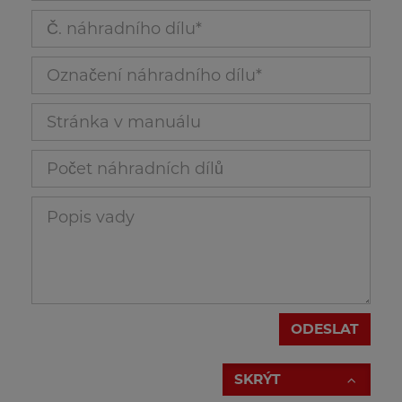
Č. náhradního dílu_171
Označení náhradního dílu_172
Stránka v manuálu_173
Počet náhradních dílů_174
Popis vady_175
ODESLAT
SKRÝT