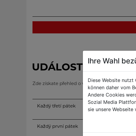
Ihre Wahl bez
UDÁLOSTI
Diese Website nutzt 
Zde získate přehled o veškerých nadcházejících
können daher vom Be
Andere Cookies werd
Sozial Media Plattf
Každý třetí pátek
Výprodej strojů
sie unsere Webseite 
Werksverkauf)
Každý první pátek
Výprodej strojů
Flohmarkt)