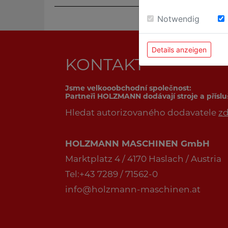
Notwendig
Details anzeigen
KONTAKT
Jsme velkooobchodní společnost:
Partneři HOLZMANN dodávají stroje a přísl
Hledat autorizovaného dodavatele
z
HOLZMANN MASCHINEN GmbH
Marktplatz 4 / 4170 Haslach / Austria
Tel:+43 7289 / 71562-0
info@holzmann-maschinen.at