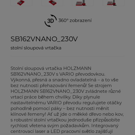
360° zobrazení
SB162VNANO_230V
stolní sloupová vrtačka
Stolní sloupová vrtačka HOLZMANN
SB162VNANO_230V s VARIO převodovkou.
Výkonná, přesná a snadno ovladatelná – a to vše
bez nutnosti přehazování řemenů! Se strojem
HOLZMANN SB162VNANO_230V zvládnete různé
vrtací práce během chvilky. Díky plynule
nastavitelnému VARIO převodu regulujete otáčky
pohodlně pomocí páky – bez nutnosti měnit
klínové řemeny! Ať už jde o měkké dřevo nebo kov,
s robustní stolní vrtačkou jednoduše přizpůsobíte
rychlost vřetena svým požadavkům. Integrovaný
centrovací laser a LED pracovní světlo zajišťují