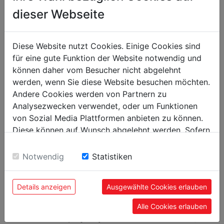
Třída ochrany
I
dieser Webseite
Obecné rozměry
Diese Website nutzt Cookies. Einige Cookies sind
Vyložení nástroje [mm]
125
für eine gute Funktion der Website notwendig und
Rozměry stolu [mm]
198 x 198
können daher vom Besucher nicht abgelehnt
werden, wenn Sie diese Website besuchen möchten.
Celkové rozměry [mm]
493 x 320 x 890
Andere Cookies werden von Partnern zu
Analysezwecken verwendet, oder um Funktionen
Technická specifikace
von Sozial Media Plattformen anbieten zu können.
Diese können auf Wunsch abgelehnt werden. Sofern
Max. průměr vrtání [mm]
16
sie unsere Webseite weiter nutzen, geben Sie
Frézovací trn
MK2 / MT2
Einwilligung zu unseren Cookies.
Notwendig
Statistiken
Rozsah otáček [ot/min]
440 - 2600
Max. vzdálenost vřeteno-stůl [mm]
430
Details anzeigen
Ausgewählte Cookies erlauben
Vzdálenost vřeteno-základní deska [mm]
540
Alle Cookies erlauben
Průměr sloupu [mm]
59,5