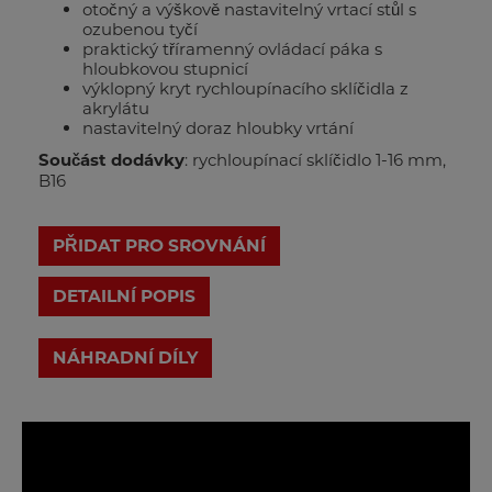
otočný a výškově nastavitelný vrtací stůl s
ozubenou tyčí
praktický tříramenný ovládací páka s
hloubkovou stupnicí
výklopný kryt rychloupínacího sklíčidla z
akrylátu
nastavitelný doraz hloubky vrtání
Součást dodávky
: rychloupínací sklíčidlo 1-16 mm,
B16
PŘIDAT PRO SROVNÁNÍ
DETAILNÍ POPIS