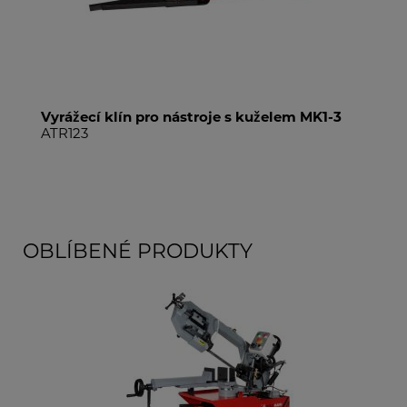
Vyrážecí klín pro nástroje s kuželem MK1-3
Upí
ATR123
DM
OBLÍBENÉ PRODUKTY