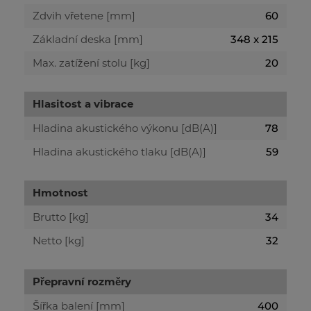
Zdvih vřetene [mm]
60
Základní deska [mm]
348 x 215
Max. zatížení stolu [kg]
20
Hlasitost a vibrace
Hladina akustického výkonu [dB(A)]
78
Hladina akustického tlaku [dB(A)]
59
Hmotnost
Brutto [kg]
34
Netto [kg]
32
Přepravní rozměry
Šířka balení [mm]
400