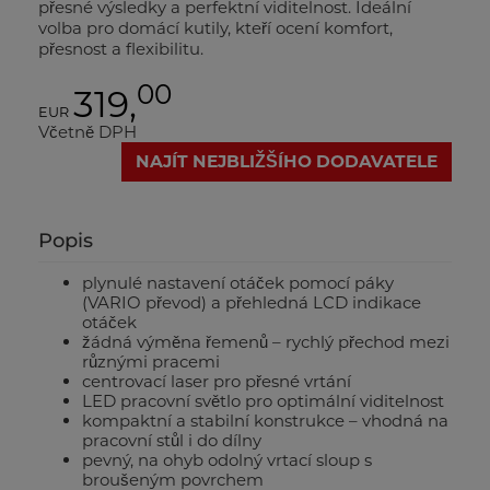
přesné výsledky a perfektní viditelnost. Ideální
volba pro domácí kutily, kteří ocení komfort,
přesnost a flexibilitu.
00
319,
EUR
Včetně DPH
NAJÍT NEJBLIŽŠÍHO DODAVATELE
Popis
plynulé nastavení otáček pomocí páky
(VARIO převod) a přehledná LCD indikace
otáček
žádná výměna řemenů – rychlý přechod mezi
různými pracemi
centrovací laser pro přesné vrtání
LED pracovní světlo pro optimální viditelnost
kompaktní a stabilní konstrukce – vhodná na
pracovní stůl i do dílny
pevný, na ohyb odolný vrtací sloup s
broušeným povrchem