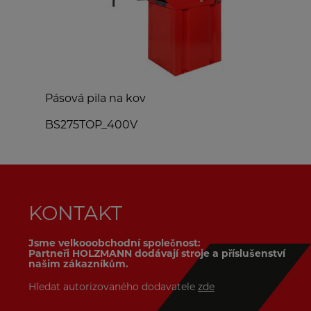
Pásová pila na kov
P
BS275TOP_400V
KONTAKT
Jsme velkooobchodní společnost:
Partneři HOLZMANN dodávají stroje a příslušenství
našim zákazníkům.
Hledat autorizovaného dodavatele
zde