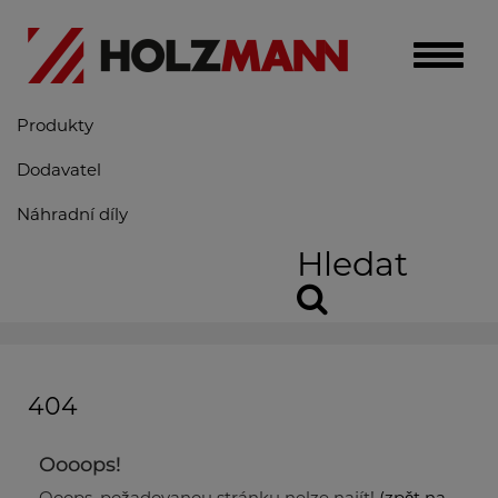
Toggle
naviga
Produkty
Dodavatel
Náhradní díly
Hledat
404
Oooops!
Ooops, požadovanou stránku nelze najít!
(zpět na