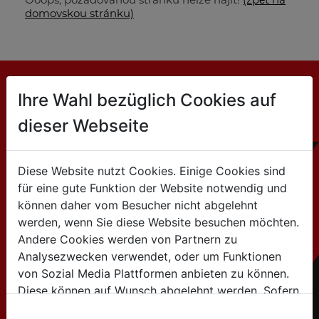
domovskou stránku)
Ihre Wahl bezüglich Cookies auf
KONTAKT
dieser Webseite
Jsme velkooobchodní společnost:
Partneři HOLZMANN dodávají stroje a příslušenství
našim zákazníkům.
Diese Website nutzt Cookies. Einige Cookies sind
Hledat autorizovaného dodavatele
zde
für eine gute Funktion der Website notwendig und
können daher vom Besucher nicht abgelehnt
werden, wenn Sie diese Website besuchen möchten.
HOLZMANN MASCHINEN GmbH
Andere Cookies werden von Partnern zu
Marktplatz 4 / 4170 Haslach / Austria
Analysezwecken verwendet, oder um Funktionen
Tel:+43 7289 / 71562-0
von Sozial Media Plattformen anbieten zu können.
Diese können auf Wunsch abgelehnt werden. Sofern
info@holzmann-maschinen.at
sie unsere Webseite weiter nutzen, geben Sie