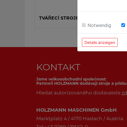
TVÁŘECÍ STROJE
Notwendig
Details anzeigen
KONTAKT
Jsme velkooobchodní společnost:
Partneři HOLZMANN dodávají stroje a přísl
Hledat autorizovaného dodavatele
z
HOLZMANN MASCHINEN GmbH
Marktplatz 4 / 4170 Haslach / Austria