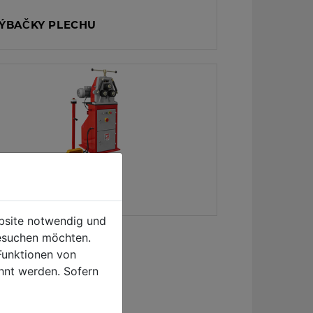
ÝBAČKY PLECHU
KRUŽOVACÍ STROJE
ebsite notwendig und
esuchen möchten.
Funktionen von
hnt werden. Sofern