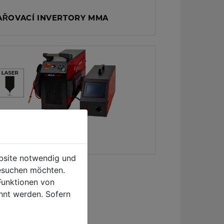
AŘOVACÍ INVERTORY MMA
SER SVÁŘEČKY
ebsite notwendig und
esuchen möchten.
Funktionen von
hnt werden. Sofern