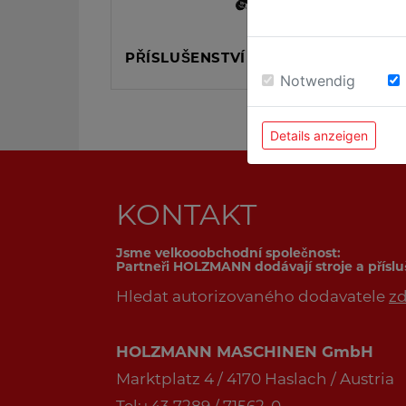
PŘÍSLUŠENSTVÍ KE SVAŘOVÁNÍ
Notwendig
Details anzeigen
KONTAKT
Jsme velkooobchodní společnost:
Partneři HOLZMANN dodávají stroje a přísl
Hledat autorizovaného dodavatele
z
HOLZMANN MASCHINEN GmbH
Marktplatz 4 / 4170 Haslach / Austria