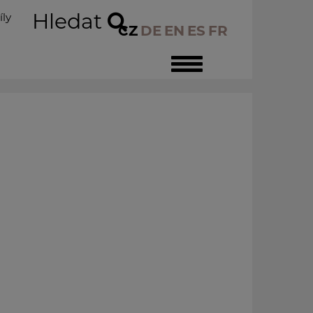
Hledat
íly
CZ
DE
EN
ES
FR
Toggle
navigation