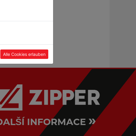
CNC frézka
Soustruh na kov
CF500_400V
ED750FD_230V
Alle Cookies erlauben
»
DALŠÍ INFORMACE