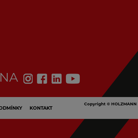
 NA
Copyright © HOLZMANN 
ODMÍNKY
KONTAKT