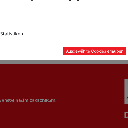
a kov
Mobilní pásová pila
Pásová pila na kov
Statistiken
na kov
00V
BS275TOP_400V
BS125M_230V
Ausgewählte Cookies erlauben
ušenství našim zákazníkům.
de