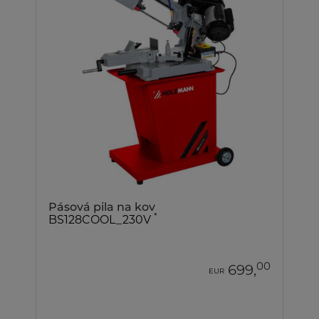
Pásová pila na kov
*
BS128COOL_230V
00
699,
EUR