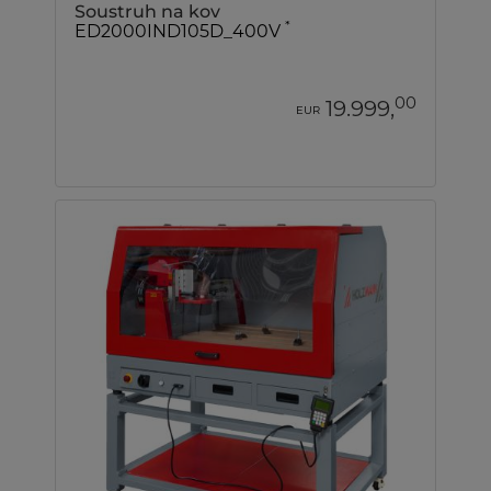
Soustruh na kov
*
ED2000IND105D_400V
00
19.999,
EUR