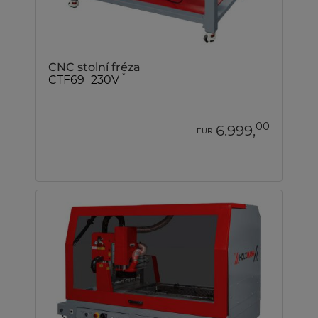
CNC stolní fréza
*
CTF69_230V
00
6.999,
EUR