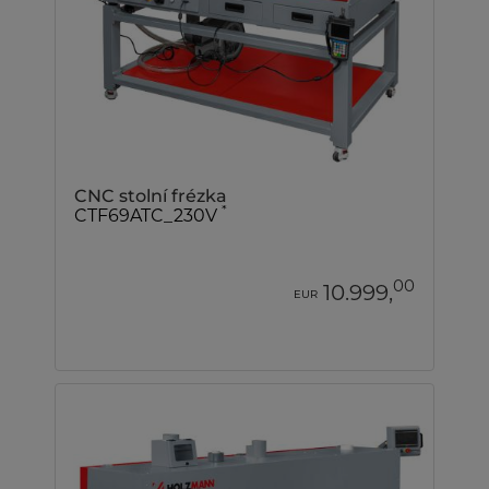
CNC stolní frézka
*
CTF69ATC_230V
00
10.999,
EUR