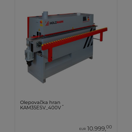
Olepovačka hran
*
KAM35ESV_400V
00
10.999,
EUR