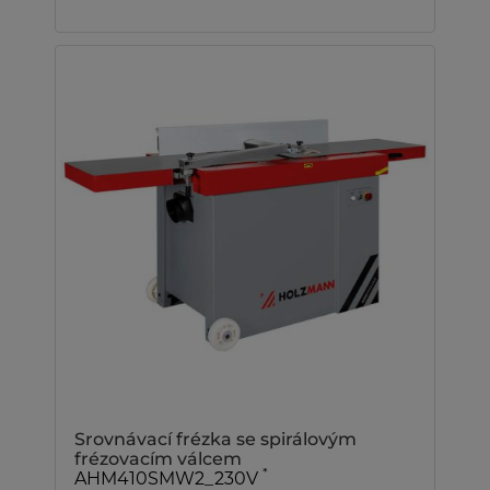
Srovnávací frézka se spirálovým
frézovacím válcem
*
AHM410SMW2_230V