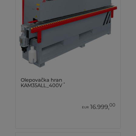
Olepovačka hran
*
KAM35ALL_400V
00
16.999,
EUR