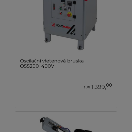
Oscilační vřetenová bruska
OSS200_400V
00
1.399,
EUR