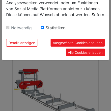
Analysezwecken verwendet, oder um Funktionen
von Sozial Media Plattformen anbieten zu können.
Srovnávací frézka se spirálovým
frézovacím válcem
Diese können auf Wunsch abgelehnt werden. Sofern
*
AHM410SMW2_400V
sie unsere Webseite weiter nutzen, geben Sie
Einwilligung zu unseren Cookies.
Notwendig
Statistiken
00
2.699,
EUR
Details anzeigen
Ausgewählte Cookies erlauben
Alle Cookies erlauben