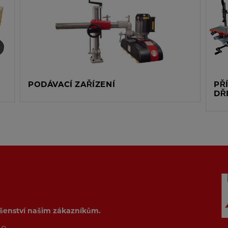
PODÁVACÍ ZAŘÍZENÍ
PŘ
DŘ
ušenství našim zákazníkům.
de