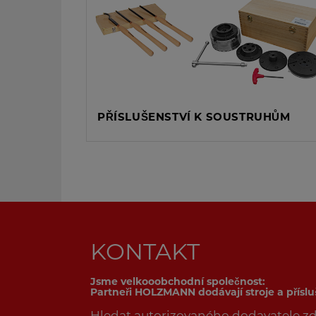
PŘÍSLUŠENSTVÍ K SOUSTRUHŮM
KONTAKT
Jsme velkooobchodní společnost:
Partneři HOLZMANN dodávají stroje a přísl
Hledat autorizovaného dodavatele
z