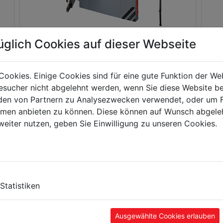
üglich Cookies auf dieser Webseite
KOMBINOVANÉ KOTOUČOVÉ PILY +
5-
FRÉZKY
ST
Cookies. Einige Cookies sind für eine gute Funktion der W
sucher nicht abgelehnt werden, wenn Sie diese Website b
en von Partnern zu Analysezwecken verwendet, oder um 
ormen anbieten zu können. Diese können auf Wunsch abgele
weiter nutzen, geben Sie Einwilligung zu unseren Cookies.
ČTYŘSTRANNÉ FRÉZKY
RÁ
Statistiken
Ausgewählte Cookies erlauben