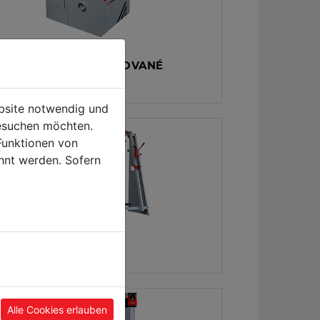
TI OPERAČNÍ KOMBINOVANÉ
ROJE
ebsite notwendig und
esuchen möchten.
Funktionen von
hnt werden. Sofern
MOVÉ LISY
Alle Cookies erlauben