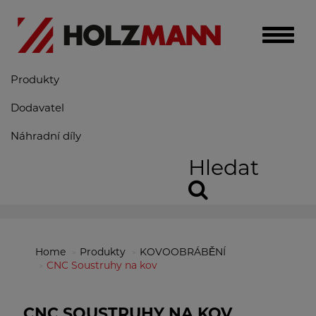
Toggle
naviga
Produkty
Dodavatel
Náhradní díly
Hledat
Home
Produkty
KOVOOBRÁBĚNÍ
CNC Soustruhy na kov
CNC SOUSTRUHY NA KOV