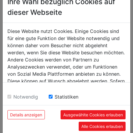
Ihre Wahl bezüglich Cookies auf
CNC soustruh
dieser Webseite
*
CD3275ECO_400V
Diese Website nutzt Cookies. Einige Cookies sind
00
16.999,
EUR
für eine gute Funktion der Website notwendig und
können daher vom Besucher nicht abgelehnt
werden, wenn Sie diese Website besuchen möchten.
Andere Cookies werden von Partnern zu
Analysezwecken verwendet, oder um Funktionen
von Sozial Media Plattformen anbieten zu können.
Diese können auf Wunsch abgelehnt werden. Sofern
sie unsere Webseite weiter nutzen, geben Sie
OBLÍBENÉ PRODUKTY
Einwilligung zu unseren Cookies.
Notwendig
Statistiken
Details anzeigen
Ausgewählte Cookies erlauben
Alle Cookies erlauben